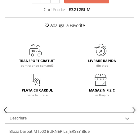
Caciuli
Cod Produs:
E3212BI M
Manusi
Sosete
Adauga la Favorite
Copii
Geci ski copii
Pantaloni ski
Bluze
TRANSPORT GRATUIT
LIVRARE RAPIDĂ
Manusi
pentru orice comandă
din stoc
Caciuli
Sosete
Casti
PLATA CU CARDUL
MAGAZIN FIZIC
până la 3 rate
în Brașov
Ochelari
Bete ski
Spring Collection-Rossignol
Descriere
Incaltaminte
Barbati
Bluza barbatiMT500 BURNER LS JERSEY Blue
Femei