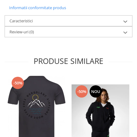
Accesorii
Informatii conformitate produs
Bike
Caracteristici
Review-uri
(0)
PRODUSE SIMILARE
-50%
-50%
NOU