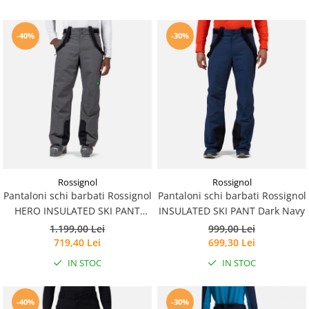
-40%
-30%
Rossignol
Rossignol
Pantaloni schi barbati Rossignol
Pantaloni schi barbati Rossignol
HERO INSULATED SKI PANT
INSULATED SKI PANT Dark Navy
Onyx Grey
1.199,00 Lei
999,00 Lei
719,40 Lei
699,30 Lei
IN STOC
IN STOC
-40%
-30%