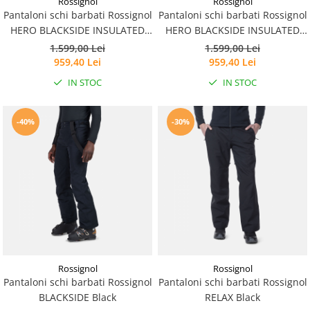
Rossignol
Rossignol
Pantaloni schi barbati Rossignol
Pantaloni schi barbati Rossignol
Accesorii
HERO BLACKSIDE INSULATED
HERO BLACKSIDE INSULATED
Bike
Black
Neon Red
1.599,00 Lei
1.599,00 Lei
959,40 Lei
959,40 Lei
IN STOC
IN STOC
-40%
-30%
Rossignol
Rossignol
Pantaloni schi barbati Rossignol
Pantaloni schi barbati Rossignol
BLACKSIDE Black
RELAX Black