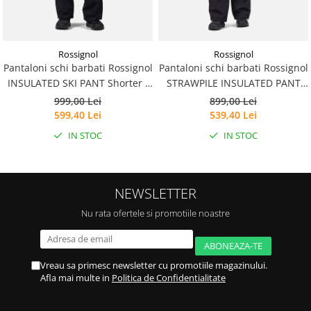
Rossignol
Rossignol
Pantaloni schi barbati Rossignol
Pantaloni schi barbati Rossignol
INSULATED SKI PANT Shorter -
STRAWPILE INSULATED PANT
Black
Black
999,00 Lei
899,00 Lei
599,40 Lei
539,40 Lei
IN STOC
IN STOC
NEWSLETTER
Nu rata ofertele si promotiile noastre
Vreau sa primesc newsletter cu promotiile magazinului.
Afla mai multe in
Politica de Confidentialitate