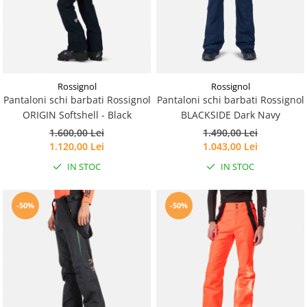
Rucsacuri
Fuste
Barbati
Șosete
Geci ski
Incaltaminte
Pantaloni ski
Mid Layere
Rossignol
Rossignol
Pantaloni schi barbati Rossignol
Pantaloni schi barbati Rossignol
Jachete
ORIGIN Softshell - Black
BLACKSIDE Dark Navy
Tricouri
1.600,00 Lei
1.490,00 Lei
Caciuli
1.120,00 Lei
1.043,00 Lei
Manusi
IN STOC
IN STOC
Sosete
Femei
-50%
-50%
Geci ski
Incaltaminte
Pantaloni ski
Mid Layere
Jachete
Tricouri