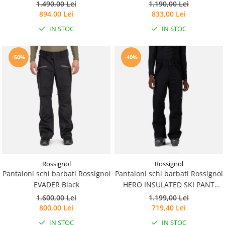
1.490,00 Lei
1.190,00 Lei
894,00 Lei
833,00 Lei
IN STOC
IN STOC
-50%
-40%
Rossignol
Rossignol
Pantaloni schi barbati Rossignol
Pantaloni schi barbati Rossignol
EVADER Black
HERO INSULATED SKI PANT
Black
1.600,00 Lei
1.199,00 Lei
800,00 Lei
719,40 Lei
IN STOC
IN STOC