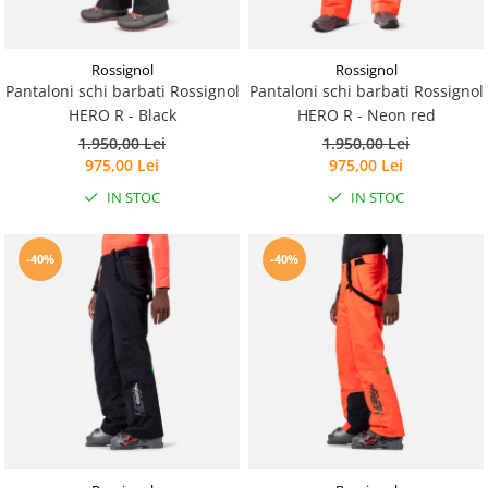
Caciuli
Manusi
Rossignol
Rossignol
Sosete
Pantaloni schi barbati Rossignol
Pantaloni schi barbati Rossignol
Copii
HERO R - Black
HERO R - Neon red
Geci ski copii
1.950,00 Lei
1.950,00 Lei
975,00 Lei
975,00 Lei
Pantaloni ski
IN STOC
IN STOC
Bluze
Manusi
Caciuli
-40%
-40%
Sosete
Casti
Ochelari
Bete ski
Spring Collection-Rossignol
Incaltaminte
Barbati
Femei