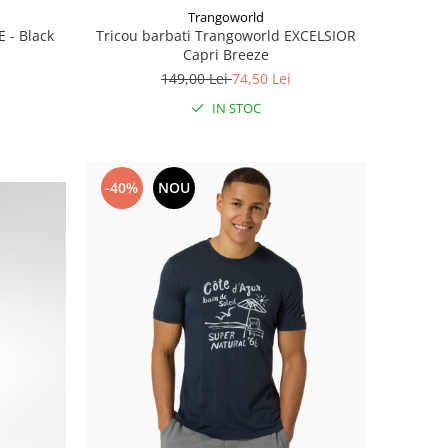
Trangoworld
E - Black
Tricou barbati Trangoworld EXCELSIOR
Capri Breeze
149,00 Lei
74,50 Lei
IN STOC
-40%
NOU