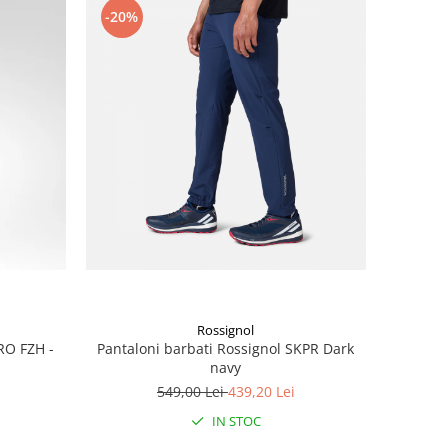
-20%
Rossignol
RO FZH -
Pantaloni barbati Rossignol SKPR Dark
navy
549,00 Lei
439,20 Lei
IN STOC