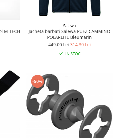
Salewa
nol M TECH
Jacheta barbati Salewa PUEZ CAMMINO
POLARLITE Bleumarin
449,00 Lei
314,30 Lei
IN STOC
-50%