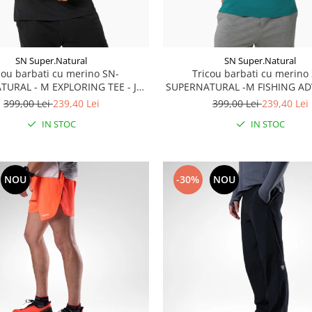
SN Super.Natural
SN Super.Natural
cou barbati cu merino SN-
Tricou barbati cu merino
URAL - M EXPLORING TEE - Jet
SUPERNATURAL -M FISHING A
Black/Feather Grey
TEE - Pacific/White Sto
399,00 Lei
239,40 Lei
399,00 Lei
239,40 Lei
IN STOC
IN STOC
NOU
-30%
NOU