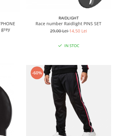
RAIDLIGHT
RTPHONE
Race number Raidlight PINS SET
 grey
29,00 Lei
14,50 Lei
IN STOC
-60%