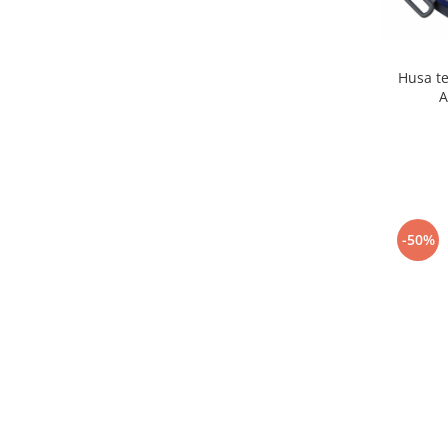
Husa t
A
-50%