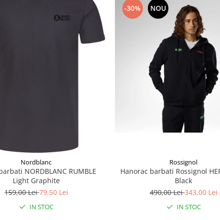
-30%
NOU
Rossignol
Nordblanc
Hanorac barbati Rossignol HE
 barbati NORDBLANC RUMBLE
Black
Light Graphite
490,00 Lei
343,00 Lei
159,00 Lei
79,50 Lei
IN STOC
IN STOC