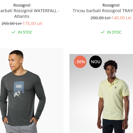
Rossignol
Rossignol
barbati Rossignol WATERFALL -
Tricou barbati Rossignol TRAY
Atlantis
200,00 Lei
140,00 Lei
250,00 Lei
175,00 Lei
IN STOC
IN STOC
-30%
NOU