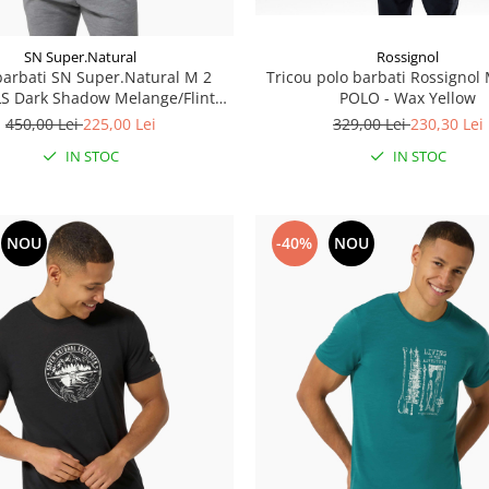
SN Super.Natural
Rossignol
barbati SN Super.Natural M 2
Tricou polo barbati Rossignol
LS Dark Shadow Melange/Flint
POLO - Wax Yellow
Stone/Feather Grey
450,00 Lei
225,00 Lei
329,00 Lei
230,30 Lei
IN STOC
IN STOC
NOU
-40%
NOU