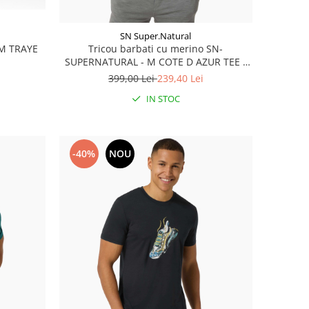
SN Super.Natural
 M TRAYE
Tricou barbati cu merino SN-
SUPERNATURAL - M COTE D AZUR TEE -
Blueberry/White Stone
399,00 Lei
239,40 Lei
IN STOC
-40%
NOU