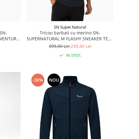
SN Super.Natural
 SN-
Tricou barbati cu merino SN-
DVENTURE
SUPERNATURAL M FLASHY SNEAKER TEE -
ne
Jet Black/Various
399,00 Lei
239,40 Lei
IN STOC
-30%
NOU