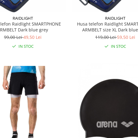
RAIDLIGHT
RAIDLIGHT
elefon Raidlight SMARTPHONE
Husa telefon Raidlight SMA
RMBELT Dark blue grey
ARMBELT size XL Dark blue
99,00 Lei
49,50 Lei
119,00 Lei
59,50 Lei
IN STOC
IN STOC