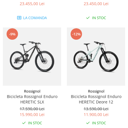
5.6 Avinox M2S XT 800Wh -
5.6 Avinox M2S XT 800Wh -
23.455,00 Lei
23.450,00 Lei
Black Red
Black Grey
LA COMANDA
IN STOC
-9%
-12%
Rossignol
Rossignol
Bicicleta Rossignol Enduro
Bicicleta Rossignol Enduro
HERETIC SLX
HERETIC Deore 12
17.590,00 Lei
13.590,00 Lei
15.990,00 Lei
11.900,00 Lei
IN STOC
IN STOC