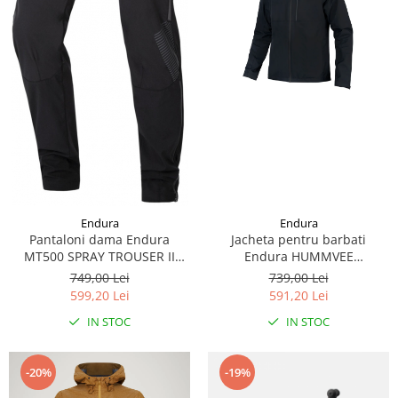
Endura
Endura
Pantaloni dama Endura
Jacheta pentru barbati
MT500 SPRAY TROUSER II
Endura HUMMVEE
black
WATERPROOF HOODED -
749,00 Lei
739,00 Lei
BLACK
599,20 Lei
591,20 Lei
IN STOC
IN STOC
-20%
-19%