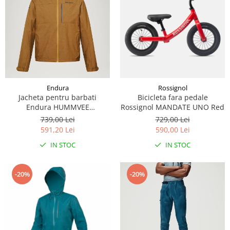
Endura
Rossignol
Jacheta pentru barbati
Bicicleta fara pedale
Endura HUMMVEE
Rossignol MANDATE UNO Red
WATERPROOF HOODED -
739,00 Lei
729,00 Lei
Bronze
591,20 Lei
590,00 Lei
IN STOC
IN STOC
-20%
-20%