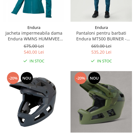
Endura
Endura
Jacheta impermeabila dama
Pantaloni pentru barbati
Endura WMNS HUMMVEE
Endura MT500 BURNER -
HODED - deep teal
BLUE STEEL
675,00 Lei
669,00 Lei
540,00 Lei
535,20 Lei
IN STOC
IN STOC
-20%
NOU
-20%
NOU