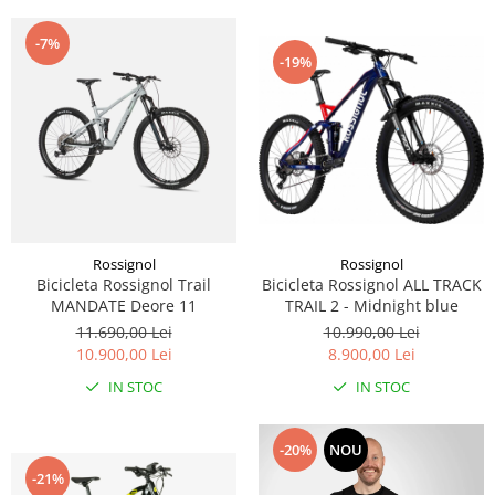
-7%
-19%
Rossignol
Rossignol
Bicicleta Rossignol ALL TRACK
Bicicleta Rossignol Trail
TRAIL 2 - Midnight blue
MANDATE Deore 11
10.990,00 Lei
11.690,00 Lei
8.900,00 Lei
10.900,00 Lei
IN STOC
IN STOC
-20%
NOU
-21%