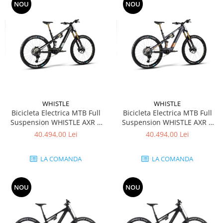
Rucsacuri
Fuste
NOU
NOU
Barbati
Șosete
Geci ski
Incaltaminte
Pantaloni ski
Mid Layere
Jachete
Tricouri
Caciuli
WHISTLE
WHISTLE
Bicicleta Electrica MTB Full
Bicicleta Electrica MTB Full
Manusi
Suspension WHISTLE AXR C
Suspension WHISTLE AXR C
Sosete
10.6 Avinox M2S Di2 800Wh -
10.6 Avinox M2S Di2 800Wh -
40.494,00 Lei
40.494,00 Lei
Femei
Black Grey
Black Anthracit Titanium
Geci ski
LA COMANDA
LA COMANDA
Incaltaminte
Pantaloni ski
NOU
NOU
Mid Layere
Jachete
Tricouri