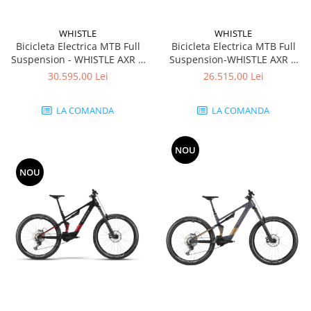
Accesorii
WHISTLE
WHISTLE
Bike
Bicicleta Electrica MTB Full
Bicicleta Electrica MTB Full
Suspension - WHISTLE AXR C
Suspension-WHISTLE AXR C
8.6 Avinox M2S Di2 800Wh -
6.6 Avinox M2S XT 800Wh -
30.595,00 Lei
26.515,00 Lei
Anthracite Titanium
Black Grey
LA COMANDA
LA COMANDA
NOU
NOU