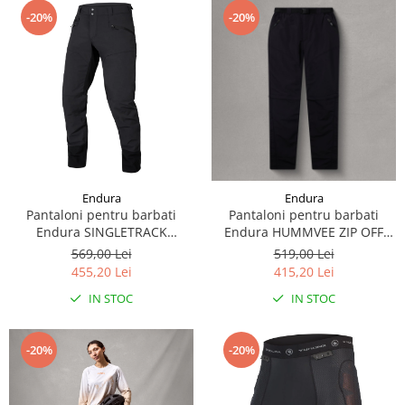
-20%
-20%
Endura
Endura
Pantaloni pentru barbati
Pantaloni pentru barbati
Endura SINGLETRACK
Endura HUMMVEE ZIP OFF
TROUSER - BLACK
TROUSER - BLACK
569,00 Lei
519,00 Lei
455,20 Lei
415,20 Lei
IN STOC
IN STOC
-20%
-20%