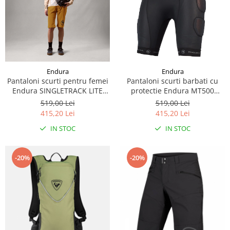
Endura
Endura
Pantaloni scurti pentru femei
Pantaloni scurti barbati cu
Endura SINGLETRACK LITE
protectie Endura MT500
SHORT - TRAIL BRONZE
PROTECTOR USHORT- BLACK
519,00 Lei
519,00 Lei
415,20 Lei
415,20 Lei
IN STOC
IN STOC
-20%
-20%