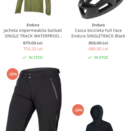
Endura
Endura
Jacheta impermeabila barbati
Casca bicicleta Full Face
SINGLE TRACK WATERPROOF
Endura SINGLETRACK Black
II Green Olive
879,00 Lei
850,00 Lei
703,20 Lei
680,00 Lei
IN STOC
IN STOC
-20%
-20%