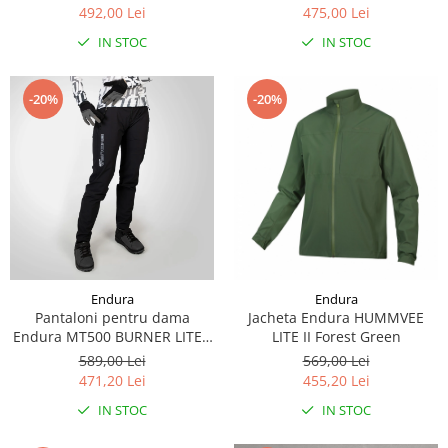
492,00 Lei
475,00 Lei
IN STOC
IN STOC
-20%
-20%
Endura
Endura
Pantaloni pentru dama
Jacheta Endura HUMMVEE
Endura MT500 BURNER LITE -
LITE II Forest Green
Black
589,00 Lei
569,00 Lei
471,20 Lei
455,20 Lei
IN STOC
IN STOC