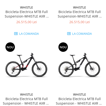
WHISTLE
WHISTLE
Bicicleta Electrica MTB Full
Bicicleta Electrica MTB Full
Suspension-WHISTLE AXR C
Suspension-WHISTLE AXR C
6.6 Avinox M2S XT 800Wh -
6.6 Avinox M2S XT 800Wh -
26.515,00 Lei
26.515,00 Lei
Black Red
Anthracite Titanium
LA COMANDA
LA COMANDA
NOU
NOU
WHISTLE
WHISTLE
Bicicleta Electrica MTB Full
Bicicleta Electrica MTB Full
Suspension - WHISTLE AXR CA
Suspension - WHISTLE AXR CA