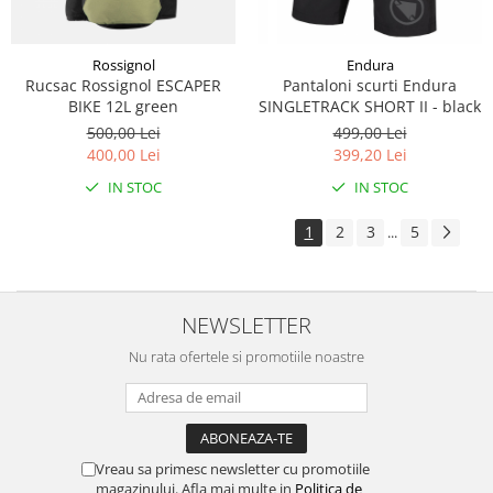
Rossignol
Endura
Rucsac Rossignol ESCAPER
Pantaloni scurti Endura
BIKE 12L green
SINGLETRACK SHORT II - black
500,00 Lei
499,00 Lei
400,00 Lei
399,20 Lei
IN STOC
IN STOC
1
2
3
5
...
NEWSLETTER
Nu rata ofertele si promotiile noastre
Vreau sa primesc newsletter cu promotiile
magazinului. Afla mai multe in
Politica de