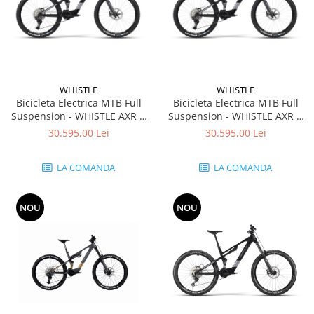
Caciuli
Manusi
Sosete
Copii
WHISTLE
WHISTLE
Geci ski copii
Bicicleta Electrica MTB Full
Bicicleta Electrica MTB Full
Pantaloni ski
Suspension - WHISTLE AXR C
Suspension - WHISTLE AXR C
Bluze
8.6 Avinox M2S Di2 800Wh -
8.6 Avinox M2S Di2 800Wh -
30.595,00 Lei
30.595,00 Lei
Black Grey
Black Red
Manusi
Caciuli
LA COMANDA
LA COMANDA
Sosete
Casti
NOU
NOU
Ochelari
Bete ski
Spring Collection-Rossignol
Incaltaminte
Barbati
Femei