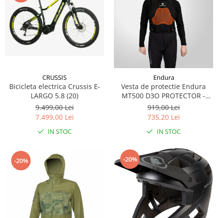
CRUSSIS
Endura
Bicicleta electrica Crussis E-
Vesta de protectie Endura
LARGO 5.8 (20)
MT500 D3O PROTECTOR -
BLACK
9.499,00 Lei
919,00 Lei
7.499,00 Lei
735,20 Lei
IN STOC
IN STOC
-20%
-20%