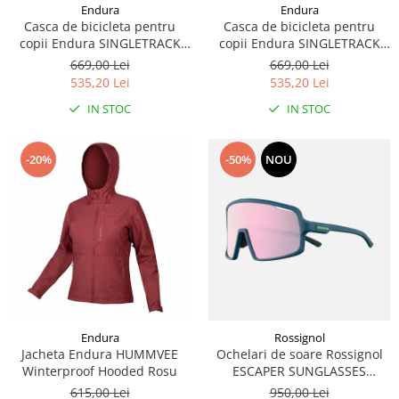
Endura
Endura
Casca de bicicleta pentru
Casca de bicicleta pentru
copii Endura SINGLETRACK
copii Endura SINGLETRACK
FULL FACE - GREY CAMO
FULL FACE - OLIVE GREEN.
669,00 Lei
669,00 Lei
535,20 Lei
535,20 Lei
IN STOC
IN STOC
-20%
-50%
NOU
Endura
Rossignol
Jacheta Endura HUMMVEE
Ochelari de soare Rossignol
Winterproof Hooded Rosu
ESCAPER SUNGLASSES
Photochromic
615,00 Lei
950,00 Lei