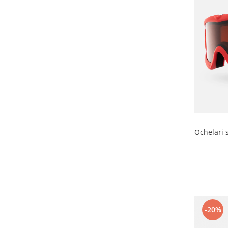
Accesorii
Bike
Ochelari 
-20%