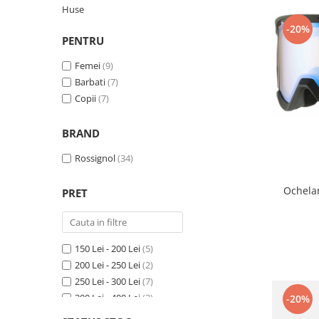
Rucsacuri
Fuste
Huse
Barbati
Șosete
-20%
Geci ski
PENTRU
Incaltaminte
Femei
(9)
Pantaloni ski
Barbati
(7)
Mid Layere
Copii
(7)
Jachete
Tricouri
BRAND
Caciuli
Rossignol
(34)
Manusi
Sosete
Ochelar
PRET
Femei
Geci ski
Incaltaminte
150 Lei - 200 Lei
(5)
Pantaloni ski
200 Lei - 250 Lei
(2)
Mid Layere
250 Lei - 300 Lei
(7)
Jachete
300 Lei - 400 Lei
(3)
-20%
400 Lei - 500 Lei
(11)
Tricouri