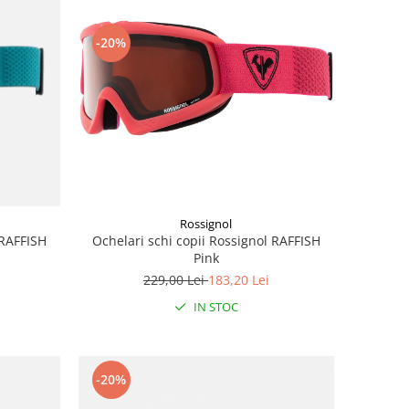
-20%
Rossignol
Ochelari schi copii Rossignol RAFFISH
 RAFFISH
Pink
229,00 Lei
183,20 Lei
IN STOC
-20%