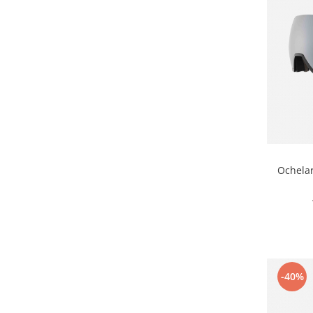
Ochela
-40%