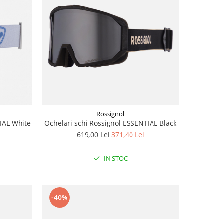
Rossignol
IAL White
Ochelari schi Rossignol ESSENTIAL Black
619,00 Lei
371,40 Lei
IN STOC
-40%