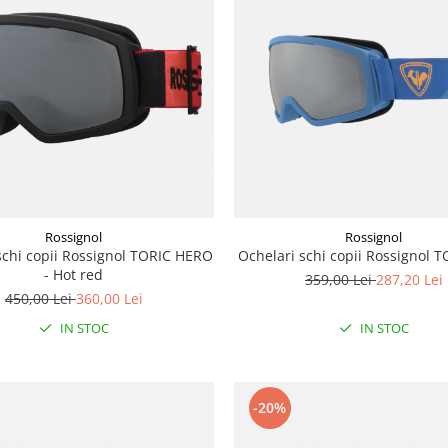
Rossignol
Rossignol
schi copii Rossignol TORIC HERO
Ochelari schi copii Rossignol 
- Hot red
359,00 Lei
287,20 Lei
450,00 Lei
360,00 Lei
IN STOC
IN STOC
-20%