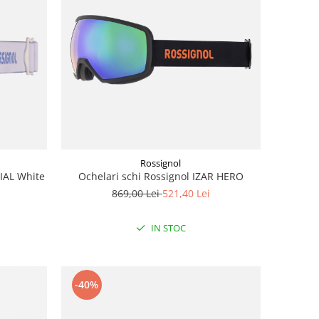
Rossignol
IAL White
Ochelari schi Rossignol IZAR HERO
869,00 Lei
521,40 Lei
IN STOC
-40%