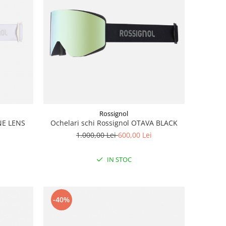
Rossignol
NE LENS
Ochelari schi Rossignol OTAVA BLACK
1.000,00 Lei
600,00 Lei
i
IN STOC
-40%