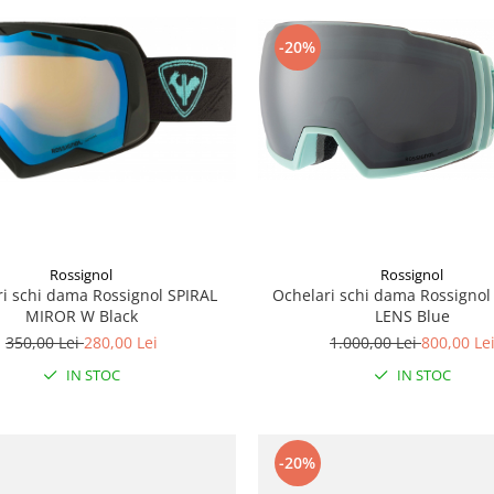
-20%
Rossignol
Rossignol
i schi dama Rossignol SPIRAL
Ochelari schi dama Rossign
MIROR W Black
LENS Blue
350,00 Lei
280,00 Lei
1.000,00 Lei
800,00 Le
IN STOC
IN STOC
-20%