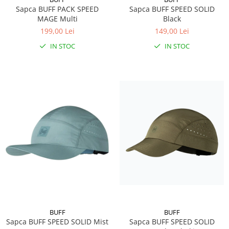
Sapca BUFF PACK SPEED
Sapca BUFF SPEED SOLID
Caciuli
MAGE Multi
Black
Manusi
199,00 Lei
149,00 Lei
Sosete
IN STOC
IN STOC
Copii
Geci ski copii
Pantaloni ski
Bluze
Manusi
Caciuli
Sosete
Casti
Ochelari
Bete ski
Spring Collection-Rossignol
Incaltaminte
BUFF
BUFF
Barbati
Sapca BUFF SPEED SOLID Mist
Sapca BUFF SPEED SOLID
Femei