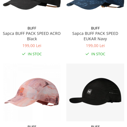
Rucsacuri
Fuste
Barbati
Șosete
Geci ski
Incaltaminte
BUFF
BUFF
Pantaloni ski
Sapca BUFF PACK SPEED ACRO
Sapca BUFF PACK SPEED
Mid Layere
Black
EUKAR Navy
Jachete
199,00 Lei
199,00 Lei
Tricouri
IN STOC
IN STOC
Caciuli
Manusi
Sosete
Femei
Geci ski
Incaltaminte
Pantaloni ski
Mid Layere
Jachete
Tricouri
BUFF
BUFF