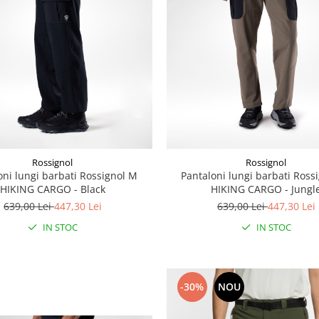
Rossignol
Rossignol
oni lungi barbati Rossignol M
Pantaloni lungi barbati Ross
HIKING CARGO - Black
HIKING CARGO - Jungl
639,00 Lei
447,30 Lei
639,00 Lei
447,30 Lei
IN STOC
IN STOC
-30%
NOU