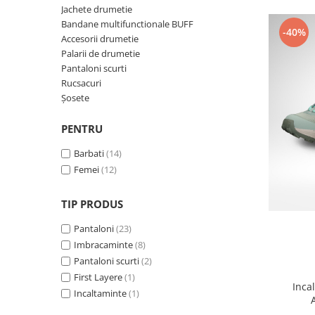
Rucsacuri
Fuste
Jachete drumetie
Barbati
Șosete
Bandane multifunctionale BUFF
-40%
Geci ski
Accesorii drumetie
Incaltaminte
Palarii de drumetie
Pantaloni scurti
Pantaloni ski
Rucsacuri
Mid Layere
Șosete
Jachete
Tricouri
PENTRU
Caciuli
Barbati
(14)
Manusi
Femei
(12)
Sosete
Femei
TIP PRODUS
Geci ski
Pantaloni
(23)
Incaltaminte
Imbracaminte
(8)
Pantaloni ski
Pantaloni scurti
(2)
Mid Layere
First Layere
(1)
Inca
Jachete
Incaltaminte
(1)
Tricouri