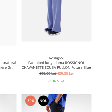
Rossignol
er.natural
Pantaloni lungi dama ROSSIGNOL
mere Grey
CHAVANETTE SCUBA PULLON Future Blue
699,00 Lei
489,30 Lei
IN STOC
-30%
NOU