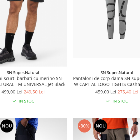
SN Super.Natural
SN Super.Natural
Pantaloni de corp dama SN sup
i scurti barbati cu merino SN-
W CAPITAL LOGO TIGHTS Cash
URAL - M UNIVERSAL Jet Black
Melange/Jet Black
459,00 Lei
275,40 Lei
499,00 Lei
249,50 Lei
IN STOC
IN STOC
NOU
-30%
NOU