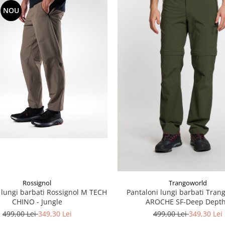
NOU
Rossignol
Trangoworld
 lungi barbati Rossignol M TECH
Pantaloni lungi barbati Tran
CHINO - Jungle
AROCHE SF-Deep Dept
499,00 Lei
349,30 Lei
499,00 Lei
349,30 Lei