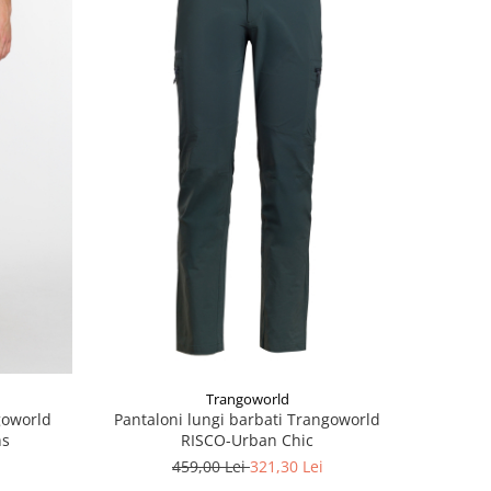
Trangoworld
goworld
Pantaloni lungi barbati Trangoworld
hs
RISCO-Urban Chic
459,00 Lei
321,30 Lei