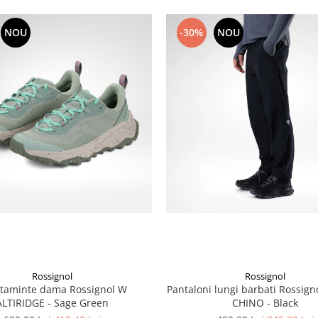
NOU
-30%
NOU
Rossignol
Rossignol
ltaminte dama Rossignol W
Pantaloni lungi barbati Rossig
ALTIRIDGE - Sage Green
CHINO - Black