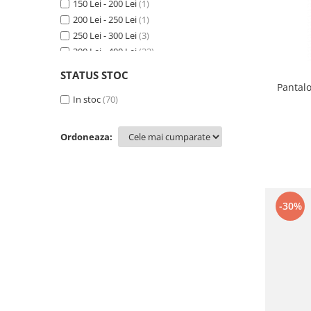
150 Lei - 200 Lei
(1)
XXL
(1)
Accesorii
200 Lei - 250 Lei
(1)
Bike
250 Lei - 300 Lei
(3)
300 Lei - 400 Lei
(32)
400 Lei - 500 Lei
(27)
STATUS STOC
500 Lei - 750 Lei
(6)
Pantal
In stoc
(70)
Ordoneaza:
-30%