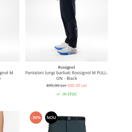
Rossignol
ignol M
Pantaloni lungi barbati Rossignol M PULL-
e
ON - Black
499,00 Lei
349,30 Lei
IN STOC
-30%
NOU