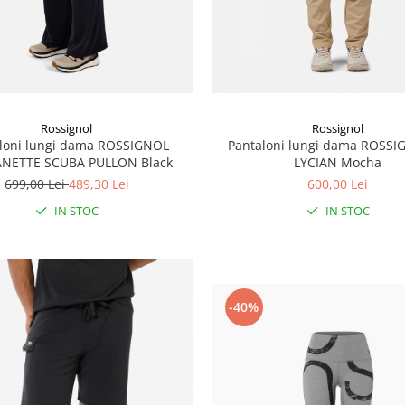
Rossignol
Rossignol
loni lungi dama ROSSIGNOL
Pantaloni lungi dama ROSS
NETTE SCUBA PULLON Black
LYCIAN Mocha
699,00 Lei
489,30 Lei
600,00 Lei
IN STOC
IN STOC
-40%