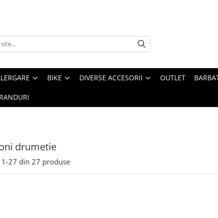
ALERGARE
BIKE
DIVERSE ACCESORII
OUTLET
BARBAT
RANDURI
oni drumetie
1-
27
din
27
produse