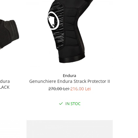
Endura
ndura
Genunchiere Endura Strack Protector II
LACK
270,00 Lei
216,00 Lei
IN STOC