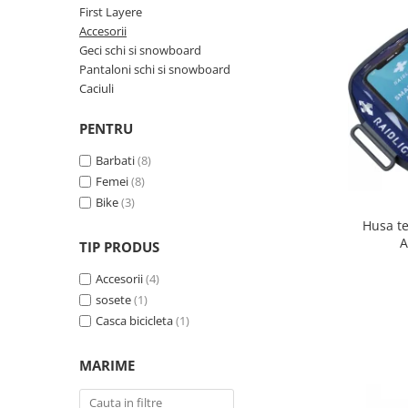
Rucsacuri
Fuste
First Layere
Barbati
Șosete
Accesorii
Geci ski
Geci schi si snowboard
Incaltaminte
Pantaloni schi si snowboard
Caciuli
Pantaloni ski
Mid Layere
PENTRU
Jachete
Barbati
(8)
Tricouri
Femei
(8)
Caciuli
Bike
(3)
Manusi
Husa t
Sosete
A
TIP PRODUS
Femei
Accesorii
(4)
Geci ski
sosete
(1)
Incaltaminte
Casca bicicleta
(1)
Pantaloni ski
Mid Layere
MARIME
Jachete
Tricouri