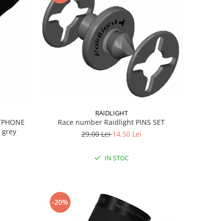
RAIDLIGHT
RTPHONE
Race number Raidlight PINS SET
 grey
29,00 Lei
14,50 Lei
IN STOC
-20%