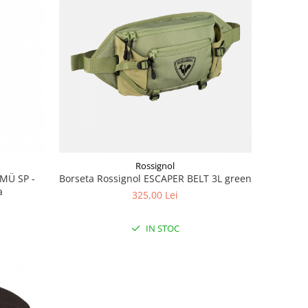
Rossignol
 MÜ SP -
Borseta Rossignol ESCAPER BELT 3L green
a
325,00 Lei
IN STOC