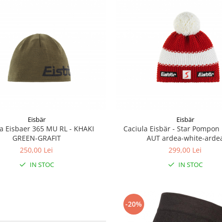
Eisbär
Eisbär
la Eisbaer 365 MU RL - KHAKI
Caciula Eisbär - Star Pompon
GREEN-GRAFIT
AUT ardea-white-arde
250,00 Lei
299,00 Lei
IN STOC
IN STOC
-20%