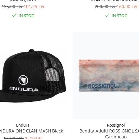
135,00 Lei
101,25 Lei
200,00 Lei
160,00 Lei
IN STOC
IN STOC
Endura
Rossignol
ENDURA ONE CLAN MASH Black
Bentita Adulti ROSSIGNOL S
Caribbean
95,00 Lei
76,00 Lei