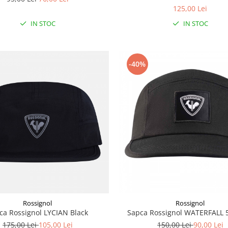
125,00 Lei
IN STOC
IN STOC
-40%
Rossignol
Rossignol
ca Rossignol LYCIAN Black
Sapca Rossignol WATERFALL 5
175,00 Lei
105,00 Lei
150,00 Lei
90,00 Lei