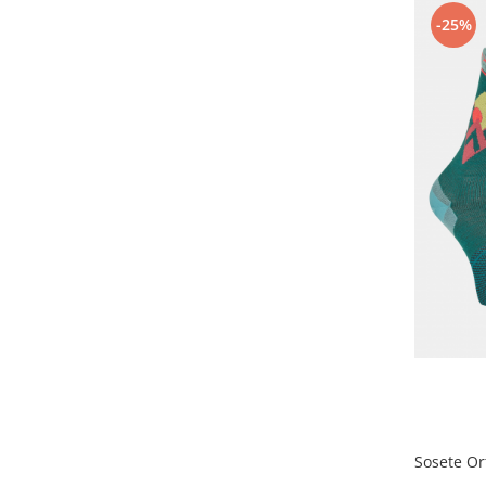
-25%
Sosete O