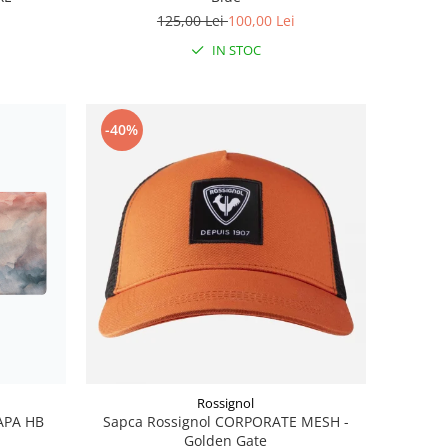
125,00 Lei
100,00 Lei
IN STOC
-40%
Rossignol
APA HB
Sapca Rossignol CORPORATE MESH -
Golden Gate