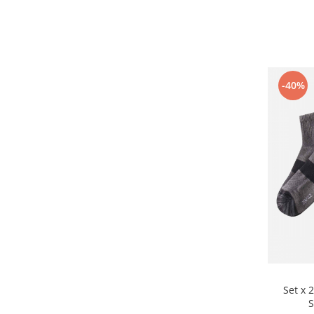
-40%
Set x 
S