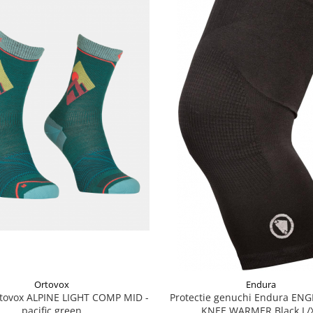
Ortovox
Endura
rtovox ALPINE LIGHT COMP MID -
Protectie genuchi Endura EN
pacific green
KNEE WARMER Black L/