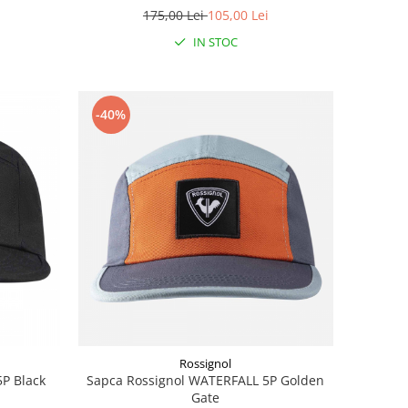
175,00 Lei
105,00 Lei
IN STOC
-40%
Rossignol
P Black
Sapca Rossignol WATERFALL 5P Golden
Gate