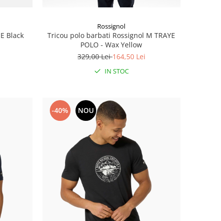
Rossignol
E Black
Tricou polo barbati Rossignol M TRAYE
POLO - Wax Yellow
329,00 Lei
164,50 Lei
IN STOC
-40%
NOU