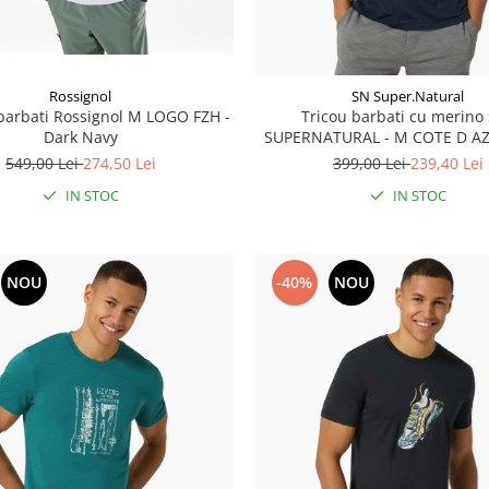
Rossignol
SN Super.Natural
barbati Rossignol M LOGO FZH -
Tricou barbati cu merino
Dark Navy
SUPERNATURAL - M COTE D AZ
Blueberry/White Ston
549,00 Lei
274,50 Lei
399,00 Lei
239,40 Lei
IN STOC
IN STOC
NOU
-40%
NOU