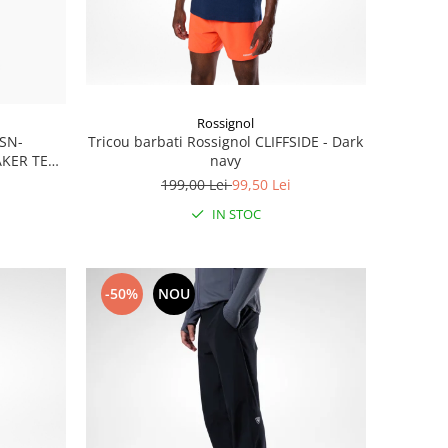
Rossignol
Tricou barbati Rossignol CLIFFSIDE - Dark
 SN-
navy
KER TEE -
199,00 Lei
99,50 Lei
IN STOC
-50%
NOU