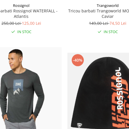
Rossignol
Trangoworld
barbati Rossignol WATERFALL -
Tricou barbati Trangoworld 
Atlantis
Caviar
250,00 Lei
125,00 Lei
149,00 Lei
74,50 Lei
IN STOC
IN STOC
-40%