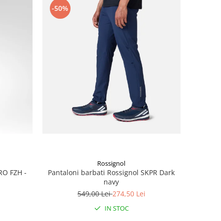
-50%
Rossignol
RO FZH -
Pantaloni barbati Rossignol SKPR Dark
navy
549,00 Lei
274,50 Lei
IN STOC