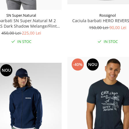
SN Super.Natural
Rossignol
barbati SN Super.Natural M 2
Caciula barbati HERO REVERS
LS Dark Shadow Melange/Flint
150,00 Lei
90,00 Lei
Stone/Feather Grey
450,00 Lei
225,00 Lei
IN STOC
IN STOC
-40%
NOU
NOU