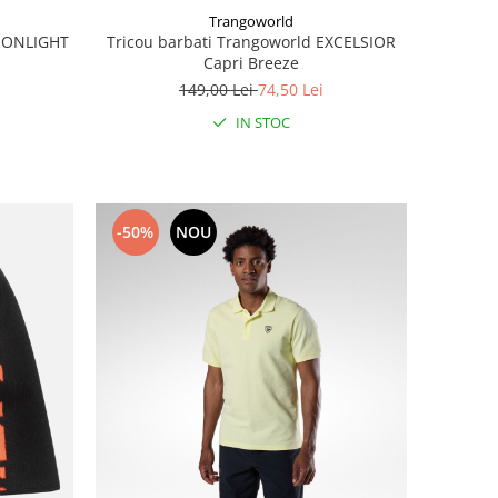
Trangoworld
MOONLIGHT
Tricou barbati Trangoworld EXCELSIOR
Capri Breeze
149,00 Lei
74,50 Lei
IN STOC
-50%
NOU