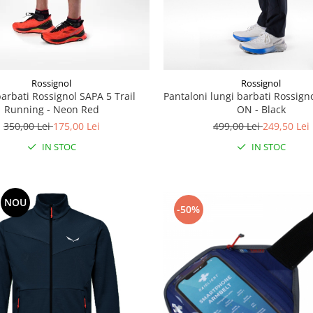
Rossignol
Rossignol
barbati Rossignol SAPA 5 Trail
Pantaloni lungi barbati Rossign
Running - Neon Red
ON - Black
350,00 Lei
175,00 Lei
499,00 Lei
249,50 Lei
IN STOC
IN STOC
NOU
-50%