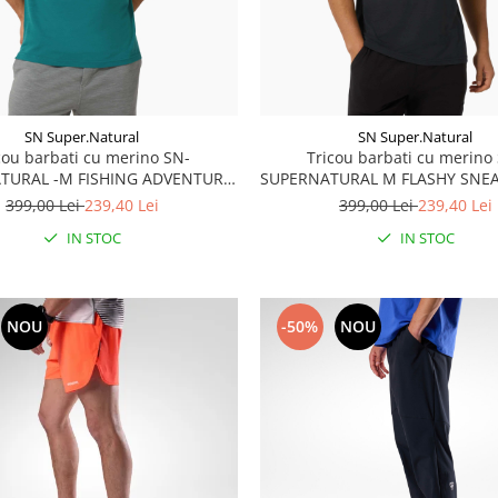
SN Super.Natural
SN Super.Natural
cou barbati cu merino SN-
Tricou barbati cu merino
TURAL -M FISHING ADVENTURE
SUPERNATURAL M FLASHY SNEA
EE - Pacific/White Stone
Jet Black/Various
399,00 Lei
239,40 Lei
399,00 Lei
239,40 Lei
IN STOC
IN STOC
NOU
-50%
NOU