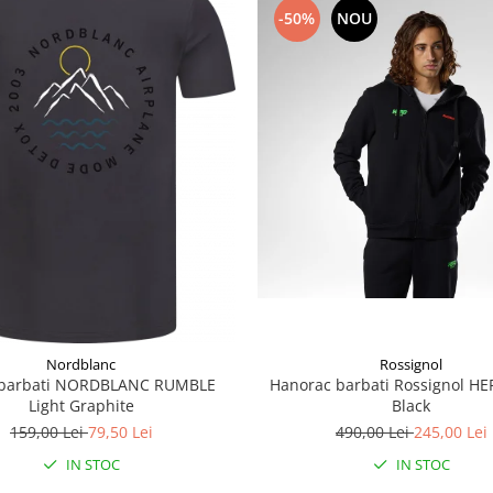
-50%
NOU
Nordblanc
Rossignol
 barbati NORDBLANC RUMBLE
Hanorac barbati Rossignol HE
Light Graphite
Black
159,00 Lei
79,50 Lei
490,00 Lei
245,00 Lei
IN STOC
IN STOC