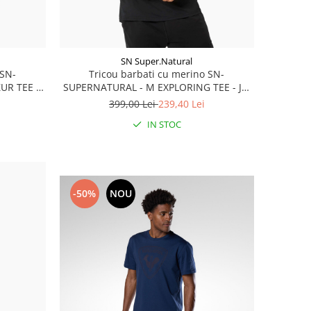
SN Super.Natural
 SN-
Tricou barbati cu merino SN-
UR TEE -
SUPERNATURAL - M EXPLORING TEE - Jet
e
Black/Feather Grey
399,00 Lei
239,40 Lei
IN STOC
-50%
NOU