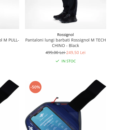
Rossignol
ol M PULL-
Pantaloni lungi barbati Rossignol M TECH
CHINO - Black
499,00 Lei
249,50 Lei
IN STOC
-50%