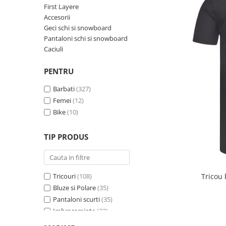
Rucsacuri
Fuste
First Layere
Barbati
Șosete
Accesorii
Geci ski
Geci schi si snowboard
Incaltaminte
Pantaloni schi si snowboard
Caciuli
Pantaloni ski
Mid Layere
PENTRU
Jachete
Barbati
(327)
Tricouri
Femei
(12)
Caciuli
Bike
(10)
Manusi
Sosete
TIP PRODUS
Femei
Geci ski
Incaltaminte
Tricouri
(108)
Tricou
Pantaloni ski
Bluze si Polare
(35)
Mid Layere
Pantaloni scurti
(35)
Jachete
Imbracaminte
(32)
Pantaloni
(29)
Tricouri