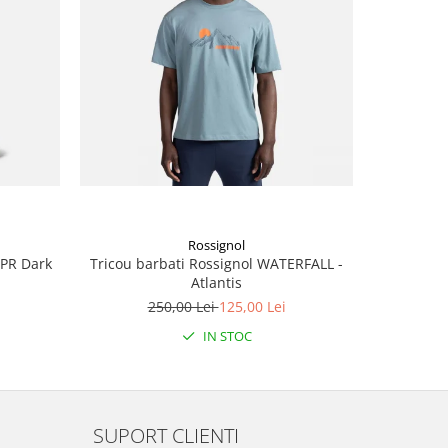
-50%
Rossignol
KPR Dark
Tricou barbati Rossignol WATERFALL -
Tricou ba
Atlantis
2
250,00 Lei
125,00 Lei
IN STOC
SUPORT CLIENTI