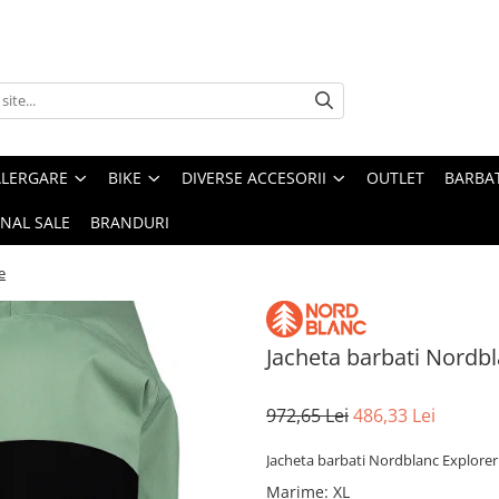
ALERGARE
BIKE
DIVERSE ACCESORII
OUTLET
BARBAT
INAL SALE
BRANDURI
e
Jacheta barbati Nordb
972,65 Lei
486,33 Lei
Jacheta barbati Nordblanc Explore
Marime
:
XL