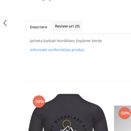
Caciuli
Manusi
Sosete
Review-uri
(0)
Descriere
Copii
Geci ski copii
Jacheta barbati Nordblanc Explorer Verde
Pantaloni ski
Informatii conformitate produs
Bluze
Manusi
Caciuli
Sosete
Casti
Ochelari
Bete ski
-50%
Spring Collection-Rossignol
-50%
Incaltaminte
Barbati
Femei