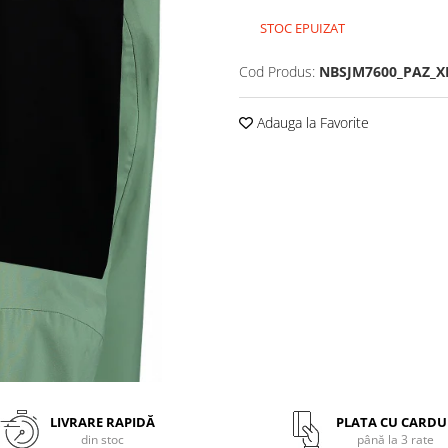
STOC EPUIZAT
Cod Produs:
NBSJM7600_PAZ_X
Adauga la Favorite
LIVRARE RAPIDĂ
PLATA CU CARDU
din stoc
până la 3 rate