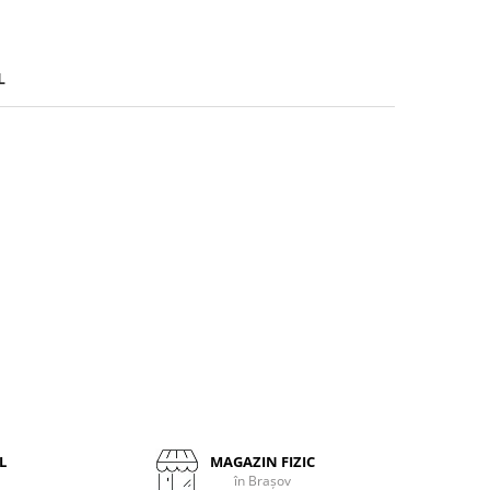
L
L
MAGAZIN FIZIC
în Brașov