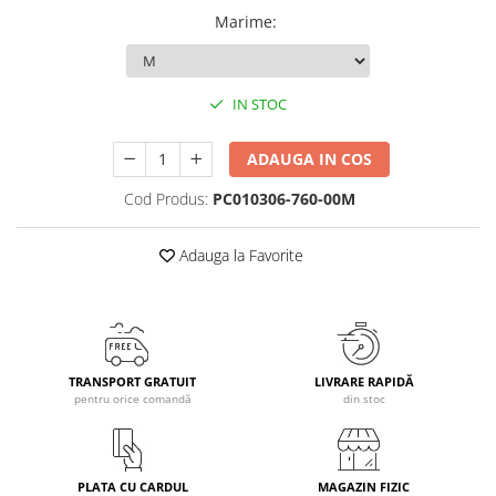
Marime
:
Caciuli
Manusi
Sosete
IN STOC
Copii
Geci ski copii
ADAUGA IN COS
Pantaloni ski
Cod Produs:
PC010306-760-00M
Bluze
Manusi
Adauga la Favorite
Caciuli
Sosete
Casti
Ochelari
Bete ski
TRANSPORT GRATUIT
LIVRARE RAPIDĂ
pentru orice comandă
din stoc
Spring Collection-Rossignol
Incaltaminte
Barbati
PLATA CU CARDUL
MAGAZIN FIZIC
Femei