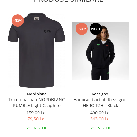
-50%
-30%
NOU
Nordblanc
Rossignol
Tricou barbati NORDBLANC
Hanorac barbati Rossignol
RUMBLE Light Graphite
HERO FZH - Black
159,00 Lei
490,00 Lei
79,50 Lei
343,00 Lei
IN STOC
IN STOC