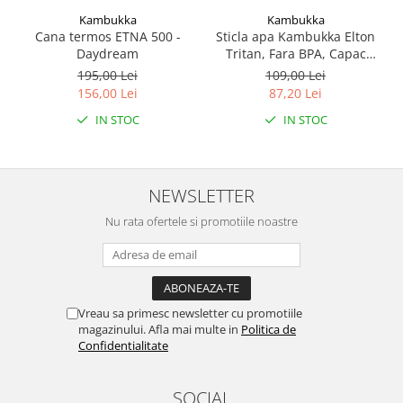
Kambukka
Kambukka
Cana termos ETNA 500 -
Sticla apa Kambukka Elton
Daydream
Tritan, Fara BPA, Capac
Snapclean® 3in1, 750 ml
195,00 Lei
109,00 Lei
Emerald
156,00 Lei
87,20 Lei
IN STOC
IN STOC
NEWSLETTER
Nu rata ofertele si promotiile noastre
Vreau sa primesc newsletter cu promotiile
magazinului. Afla mai multe in
Politica de
Confidentialitate
SOCIAL