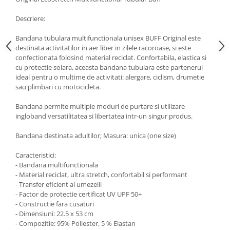
Accesorii
Descriere:
Bike
Bandana tubulara multifunctionala unisex BUFF Original este
destinata activitatilor in aer liber in zilele racoroase, si este
confectionata folosind material reciclat. Confortabila, elastica si
cu protectie solara, aceasta bandana tubulara este partenerul
ideal pentru o multime de activitati: alergare, ciclism, drumetie
sau plimbari cu motocicleta.
Bandana permite multiple moduri de purtare si utilizare
ingloband versatilitatea si libertatea intr-un singur produs.
Bandana destinata adultilor; Masura: unica (one size)
Caracteristici:
- Bandana multifunctionala
- Material reciclat, ultra stretch, confortabil si performant
- Transfer eficient al umezelii
- Factor de protectie certificat UV UPF 50+
- Constructie fara cusaturi
- Dimensiuni: 22.5 x 53 cm
- Compozitie: 95% Poliester, 5 % Elastan