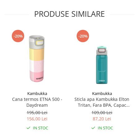
PRODUSE SIMILARE
-20%
-20%
Kambukka
Kambukka
Cana termos ETNA 500 -
Sticla apa Kambukka Elton
Daydream
Tritan, Fara BPA, Capac
Snapclean® 3in1, 750 ml
195,00 Lei
109,00 Lei
Emerald
156,00 Lei
87,20 Lei
IN STOC
IN STOC