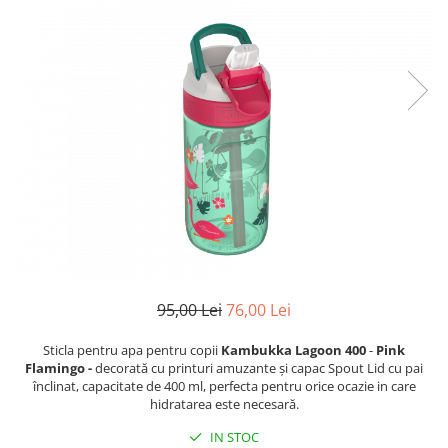
Rucsacuri
Fuste
Barbati
Șosete
Geci ski
Incaltaminte
Pantaloni ski
Mid Layere
Jachete
Tricouri
Caciuli
Manusi
Sosete
Femei
95,00 Lei
76,00 Lei
Geci ski
Incaltaminte
Sticla pentru apa pentru copii
Kambukka Lagoon 400
-
Pink
Pantaloni ski
Flamingo -
decorată cu printuri amuzante și capac Spout Lid cu pai
înclinat, capacitate de 400 ml, perfecta pentru orice ocazie in care
Mid Layere
hidratarea este necesară.
Jachete
IN STOC
Tricouri