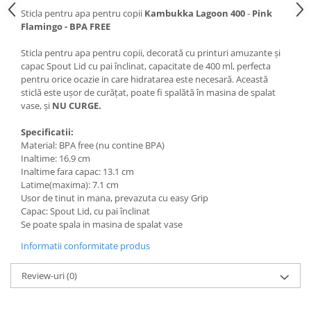
Sticla pentru apa pentru copii
Kambukka Lagoon 400
-
Pink
Accesorii
Flamingo - BPA FREE
Bike
Sticla pentru apa pentru copii, decorată cu printuri amuzante și
capac Spout Lid cu pai înclinat, capacitate de 400 ml, perfecta
pentru orice ocazie in care hidratarea este necesară. Această
sticlă este ușor de curățat, poate fi spalătă în masina de spalat
vase, și
NU CURGE.
Specificatii:
Material: BPA free (nu contine BPA)
Inaltime: 16.9 cm
Inaltime fara capac: 13.1 cm
Latime(maxima): 7.1 cm
Usor de tinut in mana, prevazuta cu easy Grip
Capac: Spout Lid, cu pai înclinat
Se poate spala in masina de spalat vase
Informatii conformitate produs
Review-uri
(0)