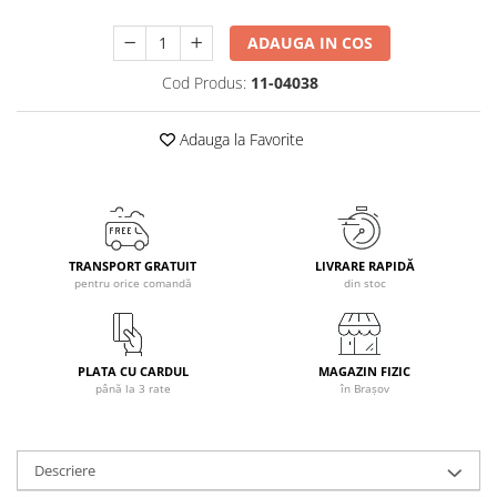
Caciuli
ADAUGA IN COS
Manusi
Sosete
Cod Produs:
11-04038
Copii
Adauga la Favorite
Geci ski copii
Pantaloni ski
Bluze
Manusi
Caciuli
TRANSPORT GRATUIT
LIVRARE RAPIDĂ
pentru orice comandă
din stoc
Sosete
Casti
Ochelari
PLATA CU CARDUL
MAGAZIN FIZIC
Bete ski
până la 3 rate
în Brașov
Spring Collection-Rossignol
Incaltaminte
Barbati
Descriere
Femei