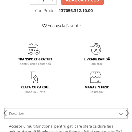
Caciuli
Cod Produs:
137056.312.10.00
Manusi
Sosete
Adauga la Favorite
Copii
Geci ski copii
Pantaloni ski
Bluze
TRANSPORT GRATUIT
LIVRARE RAPIDĂ
Manusi
pentru orice comandă
din stoc
Caciuli
Sosete
Casti
PLATA CU CARDUL
MAGAZIN FIZIC
Ochelari
până la 3 rate
în Brașov
Bete ski
Spring Collection-Rossignol
Descriere
Incaltaminte
Barbati
Accesoriu multifuncțional pentru gât, care oferă căldură fără
Femei
volum, datorită fibrelor izolatoare PrimaLoft® și construcției fără