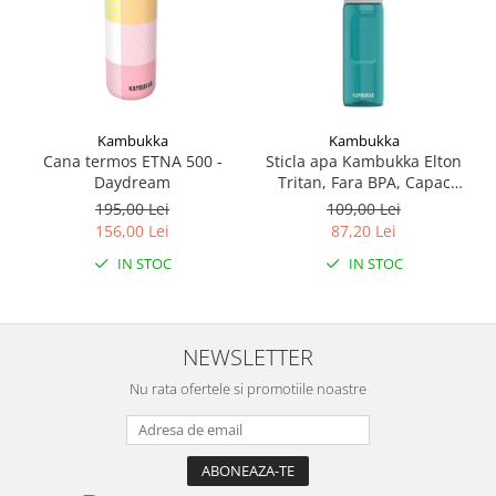
Kambukka
Kambukka
Cana termos ETNA 500 -
Sticla apa Kambukka Elton
Daydream
Tritan, Fara BPA, Capac
Snapclean® 3in1, 750 ml
195,00 Lei
109,00 Lei
Emerald
156,00 Lei
87,20 Lei
IN STOC
IN STOC
NEWSLETTER
Nu rata ofertele si promotiile noastre