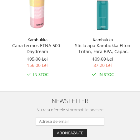
Kambukka
Kambukka
Cana termos ETNA 500 -
Sticla apa Kambukka Elton
Daydream
Tritan, Fara BPA, Capac
Snapclean® 3in1, 750 ml
195,00 Lei
109,00 Lei
Emerald
156,00 Lei
87,20 Lei
IN STOC
IN STOC
NEWSLETTER
Nu rata ofertele si promotiile noastre