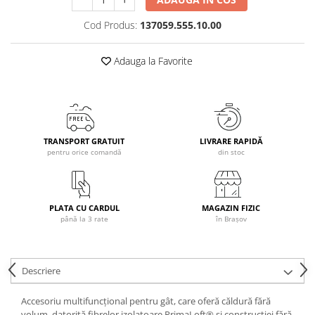
Caciuli
Cod Produs:
137059.555.10.00
Manusi
Sosete
Adauga la Favorite
Copii
Geci ski copii
Pantaloni ski
Bluze
TRANSPORT GRATUIT
LIVRARE RAPIDĂ
Manusi
pentru orice comandă
din stoc
Caciuli
Sosete
Casti
PLATA CU CARDUL
MAGAZIN FIZIC
Ochelari
până la 3 rate
în Brașov
Bete ski
Spring Collection-Rossignol
Descriere
Incaltaminte
Barbati
Accesoriu multifuncțional pentru gât, care oferă căldură fără
Femei
volum, datorită fibrelor izolatoare PrimaLoft® și construcției fără