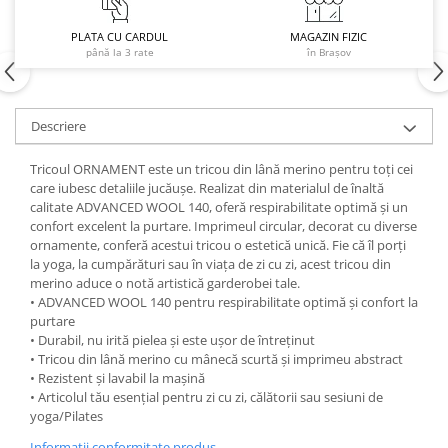
Accesorii
PLATA CU CARDUL
MAGAZIN FIZIC
Bike
până la 3 rate
în Brașov
Descriere
Tricoul ORNAMENT este un tricou din lână merino pentru toți cei
care iubesc detaliile jucăușe. Realizat din materialul de înaltă
calitate ADVANCED WOOL 140, oferă respirabilitate optimă și un
confort excelent la purtare. Imprimeul circular, decorat cu diverse
ornamente, conferă acestui tricou o estetică unică. Fie că îl porți
la yoga, la cumpărături sau în viața de zi cu zi, acest tricou din
merino aduce o notă artistică garderobei tale.
• ADVANCED WOOL 140 pentru respirabilitate optimă și confort la
purtare
• Durabil, nu irită pielea și este ușor de întreținut
• Tricou din lână merino cu mânecă scurtă și imprimeu abstract
• Rezistent și lavabil la mașină
• Articolul tău esențial pentru zi cu zi, călătorii sau sesiuni de
yoga/Pilates
Informatii conformitate produs