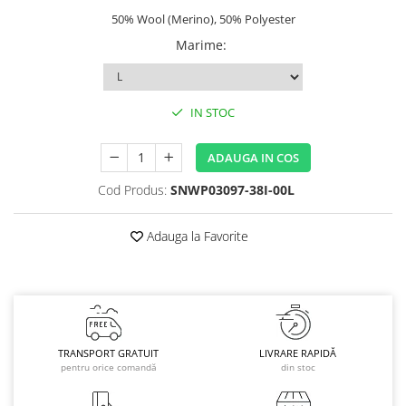
50% Wool (Merino), 50% Polyester
Caciuli
Manusi
Marime
:
Sosete
Copii
IN STOC
Geci ski copii
Pantaloni ski
ADAUGA IN COS
Bluze
Manusi
Cod Produs:
SNWP03097-38I-00L
Caciuli
Adauga la Favorite
Sosete
Casti
Ochelari
Bete ski
Spring Collection-Rossignol
TRANSPORT GRATUIT
LIVRARE RAPIDĂ
Incaltaminte
pentru orice comandă
din stoc
Barbati
Femei