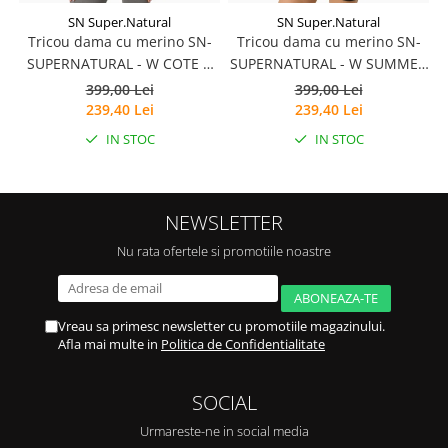
SN Super.Natural
SN Super.Natural
Tricou dama cu merino SN-
Tricou dama cu merino SN-
SUPERNATURAL - W COTE D
SUPERNATURAL - W SUMMER
AZUR TEE - Blueberry/White
GONDOLA TEE -
399,00 Lei
399,00 Lei
Stone
Sahara/Various
239,40 Lei
239,40 Lei
IN STOC
IN STOC
NEWSLETTER
Nu rata ofertele si promotiile noastre
Vreau sa primesc newsletter cu promotiile magazinului.
Afla mai multe in
Politica de Confidentialitate
SOCIAL
Urmareste-ne in social media