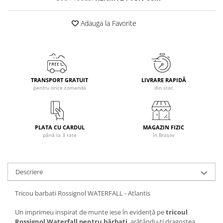
Caciuli
Adauga la Favorite
Manusi
Sosete
Copii
Geci ski copii
Pantaloni ski
TRANSPORT GRATUIT
LIVRARE RAPIDĂ
pentru orice comandă
din stoc
Bluze
Manusi
Caciuli
PLATA CU CARDUL
MAGAZIN FIZIC
Sosete
până la 3 rate
în Brașov
Casti
Ochelari
Bete ski
Descriere
Spring Collection-Rossignol
Tricou barbati Rossignol WATERFALL - Atlantis
Incaltaminte
Barbati
Un imprimeu inspirat de munte iese în evidență pe
tricoul
Rossignol Waterfall pentru bărbați
, arătându-ți dragostea
Femei