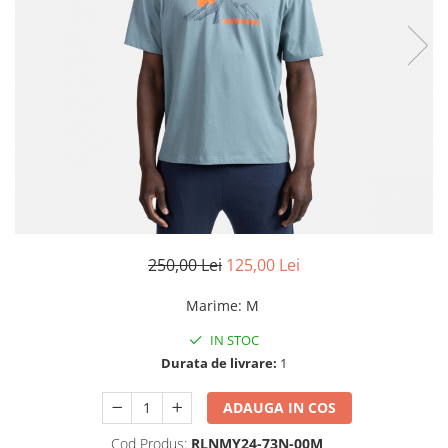
Rucsacuri
Fuste
Barbati
Șosete
Geci ski
Incaltaminte
Pantaloni ski
Mid Layere
Jachete
Tricouri
Caciuli
Manusi
Sosete
250,00 Lei
125,00 Lei
Femei
Marime
:
M
Geci ski
Incaltaminte
IN STOC
Durata de livrare:
1
Pantaloni ski
Mid Layere
ADAUGA IN COS
Jachete
Cod Produs:
RLNMY24-73N-00M
Tricouri