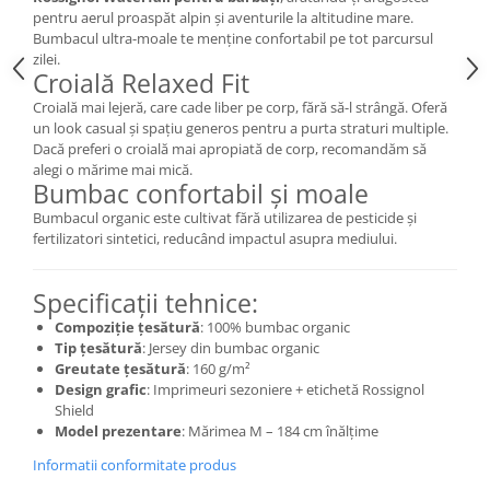
pentru aerul proaspăt alpin și aventurile la altitudine mare.
Accesorii
Bumbacul ultra-moale te menține confortabil pe tot parcursul
Bike
zilei.
Croială Relaxed Fit
Croială mai lejeră, care cade liber pe corp, fără să-l strângă. Oferă
un look casual și spațiu generos pentru a purta straturi multiple.
Dacă preferi o croială mai apropiată de corp, recomandăm să
alegi o mărime mai mică.
Bumbac confortabil și moale
Bumbacul organic este cultivat fără utilizarea de pesticide și
fertilizatori sintetici, reducând impactul asupra mediului.
Specificații tehnice:
Compoziție țesătură
: 100% bumbac organic
Tip țesătură
: Jersey din bumbac organic
Greutate țesătură
: 160 g/m²
Design grafic
: Imprimeuri sezoniere + etichetă Rossignol
Shield
Model prezentare
: Mărimea M – 184 cm înălțime
Informatii conformitate produs