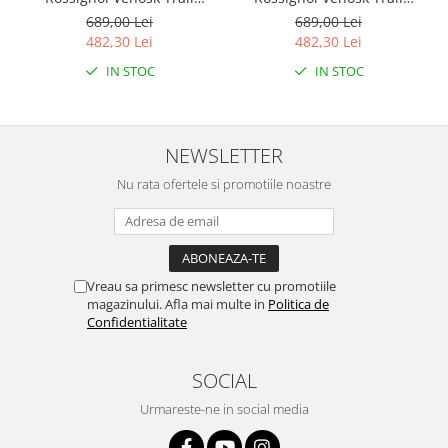
Running - Black
Running - Sand pink
689,00 Lei
689,00 Lei
482,30 Lei
482,30 Lei
IN STOC
IN STOC
NEWSLETTER
Nu rata ofertele si promotiile noastre
Vreau sa primesc newsletter cu promotiile
magazinului. Afla mai multe in
Politica de
Confidentialitate
SOCIAL
Urmareste-ne in social media