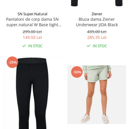
SN Super.Natural
Ziener
Pantaloni de corp dama SN
Bluza dama Ziener
super.natural W Base tight
Underwear JIDA Black
175 Ash melange
299,00 Lei
439,00 Lei
149,50 Lei
285,35 Lei
IN STOC
IN STOC
-35%
-50%