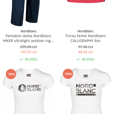
Nordblanc
Nordblanc
Tricou Femei Nordblanc
Pantaloni dama Nordblanc
CALLIGRAPHY Roz
HIKER ultralight outdoor night
blue
97,36 Lei
299,00 Lei
48,68 Lei
149,50 Lei
IN STOC
IN STOC
-50%
-50%