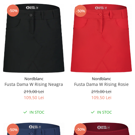
-50%
-50%
Nordblanc
Nordblanc
Fusta Dama W Rising Neagra
Fusta Dama W Rising Rosie
219,00 Lei
219,00 Lei
109,50 Lei
109,50 Lei
IN STOC
IN STOC
-50%
-50%