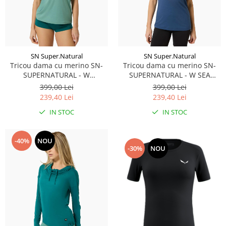
SN Super.Natural
SN Super.Natural
Tricou dama cu merino SN-
Tricou dama cu merino SN-
SUPERNATURAL - W
SUPERNATURAL - W SEA
ORNAMENT TEE - Lagoon
URCHIN TEE - Ocean
399,00 Lei
399,00 Lei
Green/Pacific/Feather Grey
Blue/Various
239,40 Lei
239,40 Lei
IN STOC
IN STOC
-40%
NOU
-30%
NOU