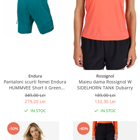
Accesorii
Bike
Endura
Rossignol
Pantaloni scurti femei Endura
Maieu dama Rossignol W
HUMMVEE Short II Green
SIDELHORN TANK Dubarry
Spruce
349,00 Lei
189,00 Lei
279,20 Lei
132,30 Lei
IN STOC
IN STOC
-50%
-40%