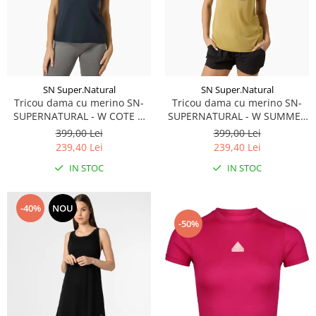
Rucsacuri
Fuste
Barbati
Șosete
Geci ski
Incaltaminte
Pantaloni ski
Mid Layere
SN Super.Natural
SN Super.Natural
Tricou dama cu merino SN-
Tricou dama cu merino SN-
Jachete
SUPERNATURAL - W COTE D
SUPERNATURAL - W SUMMER
Tricouri
AZUR TEE - Blueberry/White
GONDOLA TEE -
399,00 Lei
399,00 Lei
Stone
Sahara/Various
Caciuli
239,40 Lei
239,40 Lei
Manusi
IN STOC
IN STOC
Sosete
Femei
-40%
NOU
Geci ski
-50%
Incaltaminte
Pantaloni ski
Mid Layere
Jachete
Tricouri