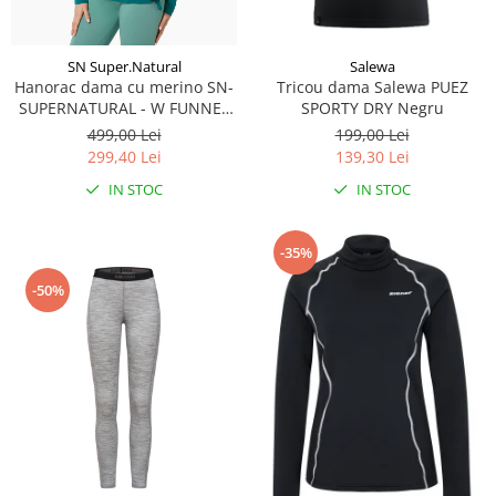
Salewa
SN Super.Natural
Tricou dama Salewa PUEZ
Hanorac dama cu merino SN-
SPORTY DRY Negru
SUPERNATURAL - W FUNNEL
HOODIE Pacific
199,00 Lei
499,00 Lei
139,30 Lei
299,40 Lei
IN STOC
IN STOC
-35%
-50%