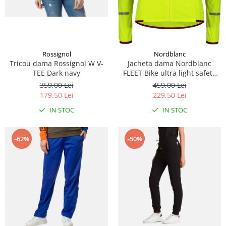
Rossignol
Nordblanc
Tricou dama Rossignol W V-
Jacheta dama Nordblanc
TEE Dark navy
FLEET Bike ultra light safety
yellow
359,00 Lei
459,00 Lei
179,50 Lei
229,50 Lei
IN STOC
IN STOC
-62%
-50%