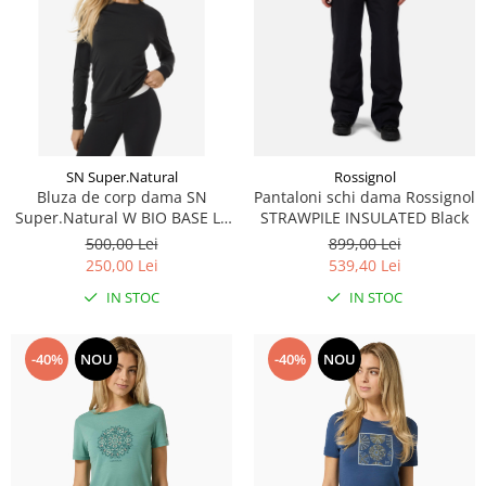
SN Super.Natural
Rossignol
Bluza de corp dama SN
Pantaloni schi dama Rossignol
Super.Natural W BIO BASE LS
STRAWPILE INSULATED Black
Jet Black
500,00 Lei
899,00 Lei
250,00 Lei
539,40 Lei
IN STOC
IN STOC
-40%
NOU
-40%
NOU