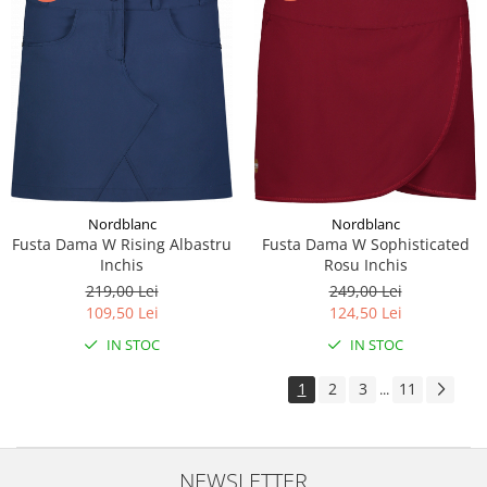
Nordblanc
Nordblanc
Fusta Dama W Rising Albastru
Fusta Dama W Sophisticated
Inchis
Rosu Inchis
219,00 Lei
249,00 Lei
109,50 Lei
124,50 Lei
IN STOC
IN STOC
1
2
3
11
...
NEWSLETTER