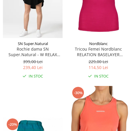
Caciuli
Manusi
Sosete
Copii
Geci ski copii
SN Super.Natural
Nordblanc
Pantaloni ski
Rochie dama SN
Tricou Femei Nordblanc
Bluze
Super.Natural - W RELAX
RELATION BASELAYER
DRESS - Jet Black
MERINO air pink
Manusi
399,00 Lei
229,00 Lei
239,40 Lei
114,50 Lei
Caciuli
Sosete
IN STOC
IN STOC
Casti
Ochelari
-30%
Bete ski
Spring Collection-Rossignol
Incaltaminte
Barbati
-20%
Femei