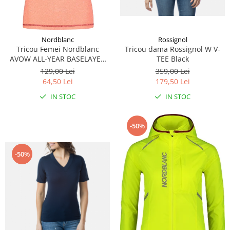
Rossignol
Nordblanc
Tricou dama Rossignol W V-
Tricou Femei Nordblanc
TEE Black
AVOW ALL-YEAR BASELAYER
red coral
359,00 Lei
129,00 Lei
179,50 Lei
64,50 Lei
IN STOC
IN STOC
-50%
-50%