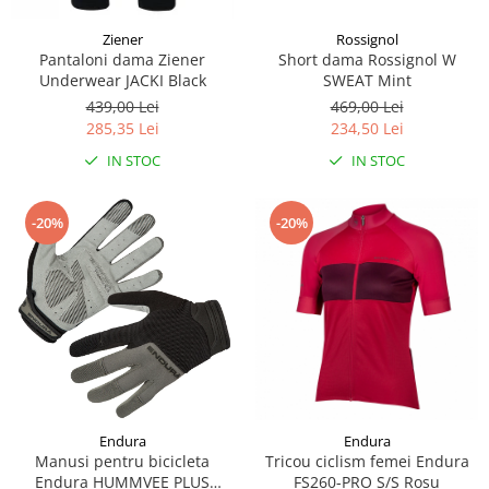
Ziener
Rossignol
Pantaloni dama Ziener
Short dama Rossignol W
Underwear JACKI Black
SWEAT Mint
439,00 Lei
469,00 Lei
285,35 Lei
234,50 Lei
IN STOC
IN STOC
-20%
-20%
Endura
Endura
Manusi pentru bicicleta
Tricou ciclism femei Endura
Endura HUMMVEE PLUS
FS260-PRO S/S Rosu