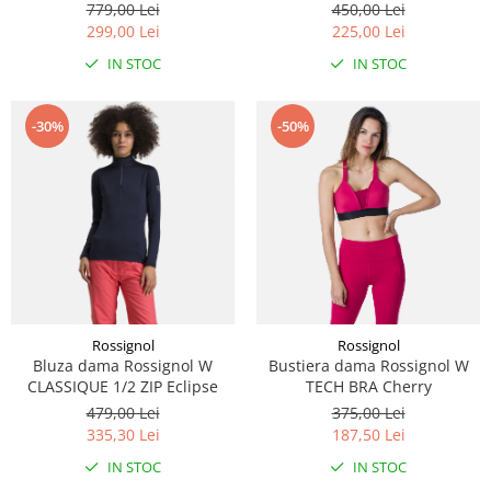
779,00 Lei
450,00 Lei
299,00 Lei
225,00 Lei
IN STOC
IN STOC
-30%
-50%
Rossignol
Rossignol
Bluza dama Rossignol W
Bustiera dama Rossignol W
CLASSIQUE 1/2 ZIP Eclipse
TECH BRA Cherry
479,00 Lei
375,00 Lei
335,30 Lei
187,50 Lei
IN STOC
IN STOC