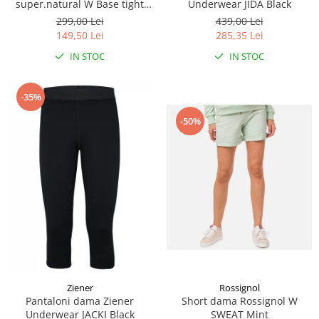
super.natural W Base tight
Underwear JIDA Black
175 Ash melange
299,00 Lei
439,00 Lei
149,50 Lei
285,35 Lei
IN STOC
IN STOC
-35%
-50%
Ziener
Rossignol
Pantaloni dama Ziener
Short dama Rossignol W
Underwear JACKI Black
SWEAT Mint