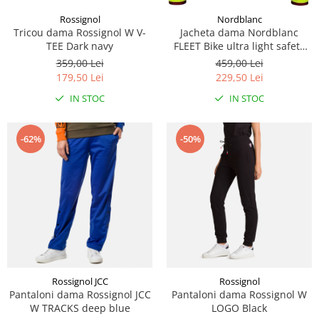
Rossignol
Nordblanc
Tricou dama Rossignol W V-
Jacheta dama Nordblanc
TEE Dark navy
FLEET Bike ultra light safety
yellow
359,00 Lei
459,00 Lei
179,50 Lei
229,50 Lei
IN STOC
IN STOC
-62%
-50%
Rossignol JCC
Rossignol
Pantaloni dama Rossignol JCC
Pantaloni dama Rossignol W
W TRACKS deep blue
LOGO Black