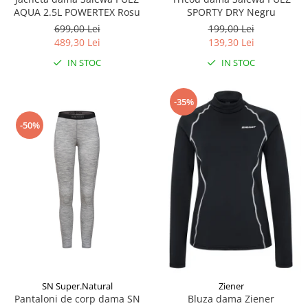
AQUA 2.5L POWERTEX Rosu
SPORTY DRY Negru
699,00 Lei
199,00 Lei
489,30 Lei
139,30 Lei
IN STOC
IN STOC
-35%
-50%
SN Super.Natural
Ziener
Pantaloni de corp dama SN
Bluza dama Ziener