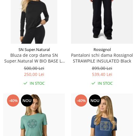
SN Super.Natural
Rossignol
Bluza de corp dama SN
Pantaloni schi dama Rossignol
Super.Natural W BIO BASE LS
STRAWPILE INSULATED Black
Jet Black
500,00 Lei
899,00 Lei
250,00 Lei
539,40 Lei
IN STOC
IN STOC
-40%
NOU
-40%
NOU