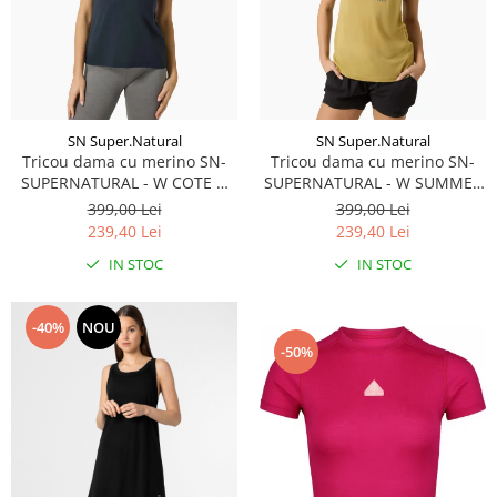
Rucsacuri
Fuste
Barbati
Șosete
Geci ski
Incaltaminte
Pantaloni ski
Mid Layere
SN Super.Natural
SN Super.Natural
Tricou dama cu merino SN-
Tricou dama cu merino SN-
Jachete
SUPERNATURAL - W COTE D
SUPERNATURAL - W SUMMER
Tricouri
AZUR TEE - Blueberry/White
GONDOLA TEE -
399,00 Lei
399,00 Lei
Stone
Sahara/Various
Caciuli
239,40 Lei
239,40 Lei
Manusi
IN STOC
IN STOC
Sosete
Femei
-40%
NOU
Geci ski
-50%
Incaltaminte
Pantaloni ski
Mid Layere
Jachete
Tricouri