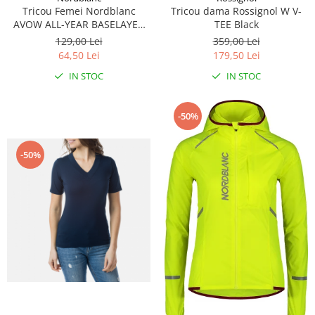
Tricou dama Rossignol W V-
Tricou Femei Nordblanc
TEE Black
AVOW ALL-YEAR BASELAYER
red coral
359,00 Lei
129,00 Lei
179,50 Lei
64,50 Lei
IN STOC
IN STOC
-50%
-50%