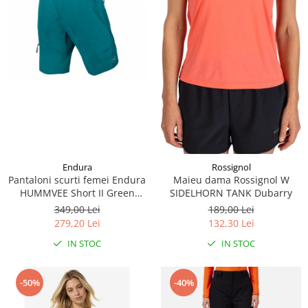
Accesorii
Bike
Endura
Rossignol
Pantaloni scurti femei Endura
Maieu dama Rossignol W
HUMMVEE Short II Green
SIDELHORN TANK Dubarry
Spruce
349,00 Lei
189,00 Lei
279,20 Lei
132,30 Lei
IN STOC
IN STOC
-50%
-40%