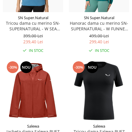
SN Super.Natural
SN Super.Natural
Tricou dama cu merino SN-
Hanorac dama cu merino SN-
SUPERNATURAL - W SEA
SUPERNATURAL - W FUNNEL
URCHIN TEE - Blue
HOODIE Pacific
399,00 Lei
499,00 Lei
Heaven/Blue Heaven/White
239,40 Lei
299,40 Lei
Stone
IN STOC
IN STOC
-30%
NOU
-30%
NOU
Salewa
Salewa
Jacheta dama Salewa PUEZ
Tricou dama Salewa PUEZ