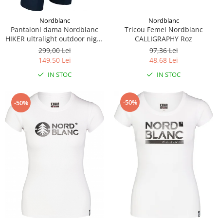
Nordblanc
Nordblanc
Tricou Femei Nordblanc
Pantaloni dama Nordblanc
CALLIGRAPHY Roz
HIKER ultralight outdoor night
blue
97,36 Lei
299,00 Lei
48,68 Lei
149,50 Lei
IN STOC
IN STOC
-50%
-50%