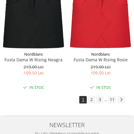
Nordblanc
Nordblanc
Fusta Dama W Rising Neagra
Fusta Dama W Rising Rosie
219,00 Lei
219,00 Lei
109,50 Lei
109,50 Lei
IN STOC
IN STOC
1
2
3
11
...
NEWSLETTER
Nu rata ofertele si promotiile noastre