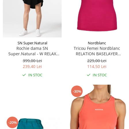
Caciuli
Manusi
Sosete
Copii
Geci ski copii
SN Super.Natural
Nordblanc
Pantaloni ski
Rochie dama SN
Tricou Femei Nordblanc
Bluze
Super.Natural - W RELAX
RELATION BASELAYER
DRESS - Jet Black
MERINO air pink
Manusi
399,00 Lei
229,00 Lei
239,40 Lei
114,50 Lei
Caciuli
Sosete
IN STOC
IN STOC
Casti
Ochelari
-30%
Bete ski
Spring Collection-Rossignol
Incaltaminte
Barbati
-20%
Femei