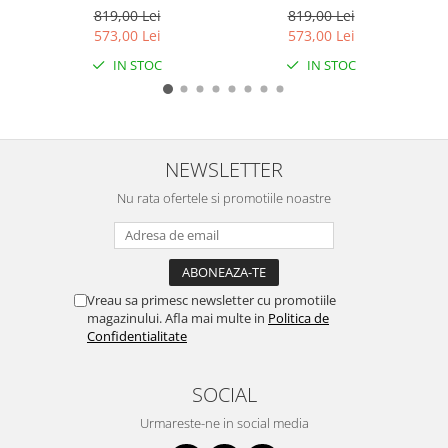
Sky / sun peach
Aurora green
819,00 Lei
819,00 Lei
Caciuli
573,00 Lei
573,00 Lei
Manusi
IN STOC
IN STOC
Sosete
Copii
Geci ski copii
Pantaloni ski
NEWSLETTER
Bluze
Nu rata ofertele si promotiile noastre
Manusi
Caciuli
Sosete
Casti
Vreau sa primesc newsletter cu promotiile
Ochelari
magazinului. Afla mai multe in
Politica de
Confidentialitate
Bete ski
Spring Collection-Rossignol
SOCIAL
Incaltaminte
Barbati
Urmareste-ne in social media
Femei