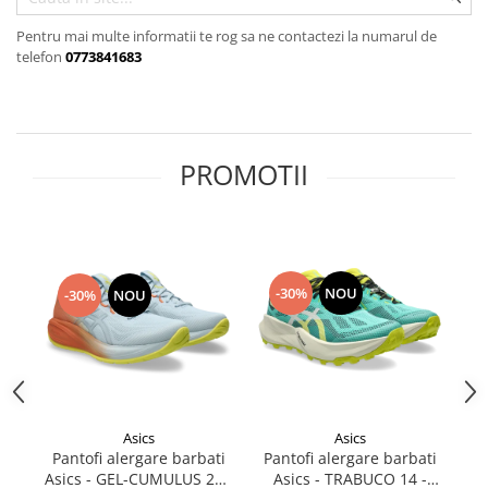
Rucsacuri
Fuste
Barbati
Șosete
Pentru mai multe informatii te rog sa ne contactezi la numarul de
Geci ski
telefon
0773841683
Incaltaminte
Pantaloni ski
Mid Layere
Jachete
PROMOTII
Tricouri
Caciuli
Manusi
Sosete
-30%
NOU
-30%
NOU
Femei
Geci ski
Incaltaminte
Pantaloni ski
Mid Layere
Asics
Asics
Jachete
Pantofi alergare barbati
Pantofi alergare barbati
Tr
Asics - GEL-CUMULUS 28 -
Asics - TRABUCO 14 -
WA
Tricouri