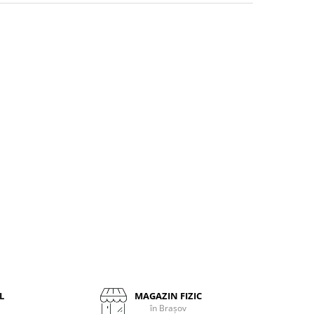
L
MAGAZIN FIZIC
în Brașov