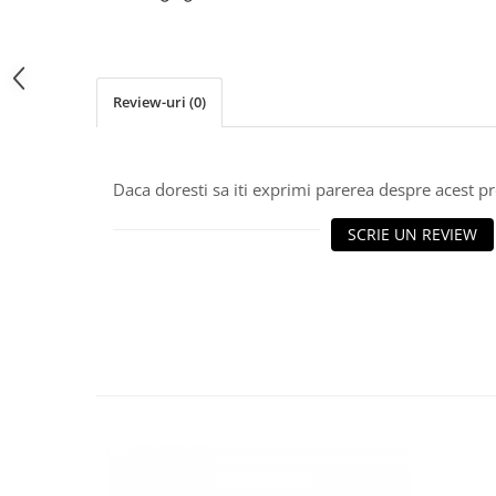
Caciuli
Manusi
Sosete
Review-uri
(0)
Copii
Geci ski copii
Pantaloni ski
Daca doresti sa iti exprimi parerea despre acest 
Bluze
Manusi
SCRIE UN REVIEW
Caciuli
Sosete
Casti
Ochelari
Bete ski
Spring Collection-Rossignol
Incaltaminte
Barbati
Femei