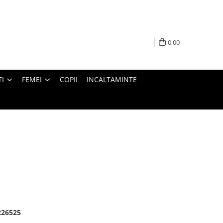
0,00
I
FEMEI
COPII
INCALTAMINTE
226525