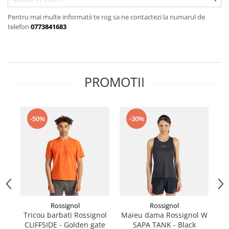
Rucsacuri
Fuste
Barbati
Șosete
Pentru mai multe informatii te rog sa ne contactezi la numarul de
Geci ski
telefon
0773841683
Incaltaminte
Pantaloni ski
Mid Layere
Jachete
PROMOTII
Tricouri
Caciuli
Manusi
-50%
-30%
Sosete
Femei
Geci ski
Incaltaminte
Pantaloni ski
Mid Layere
Rossignol
Rossignol
Jachete
Tricou barbati Rossignol
Maieu dama Rossignol W
R
CLIFFSIDE - Golden gate
SAPA TANK - Black
T
Tricouri