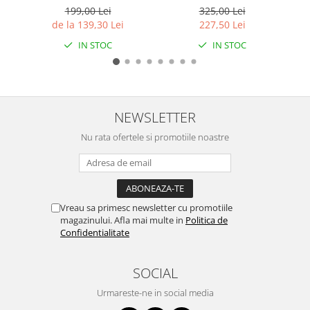
199,00 Lei
325,00 Lei
Caciuli
de la 139,30 Lei
227,50 Lei
Manusi
IN STOC
IN STOC
Sosete
Copii
Geci ski copii
Pantaloni ski
NEWSLETTER
Bluze
Nu rata ofertele si promotiile noastre
Manusi
Caciuli
Sosete
Casti
Vreau sa primesc newsletter cu promotiile
Ochelari
magazinului. Afla mai multe in
Politica de
Confidentialitate
Bete ski
Spring Collection-Rossignol
SOCIAL
Incaltaminte
Barbati
Urmareste-ne in social media
Femei