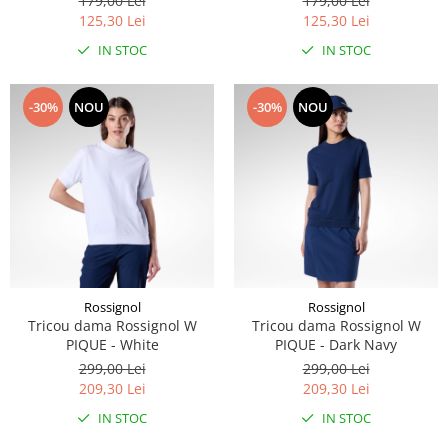
179,00 Lei
179,00 Lei
125,30 Lei
125,30 Lei
Accesorii
IN STOC
IN STOC
Bike
-30%
NOU
-30%
NOU
Rossignol
Rossignol
Tricou dama Rossignol W
Tricou dama Rossignol W
PIQUE - White
PIQUE - Dark Navy
299,00 Lei
299,00 Lei
209,30 Lei
209,30 Lei
IN STOC
IN STOC