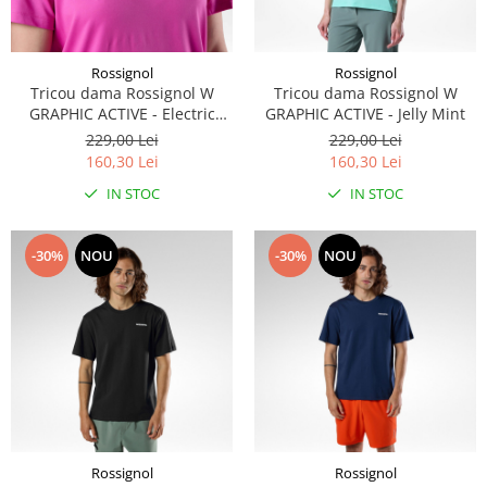
Rossignol
Rossignol
Tricou dama Rossignol W
Tricou dama Rossignol W
GRAPHIC ACTIVE - Electric
GRAPHIC ACTIVE - Jelly Mint
Fuchsia
229,00 Lei
229,00 Lei
160,30 Lei
160,30 Lei
IN STOC
IN STOC
-30%
NOU
-30%
NOU
Rossignol
Rossignol