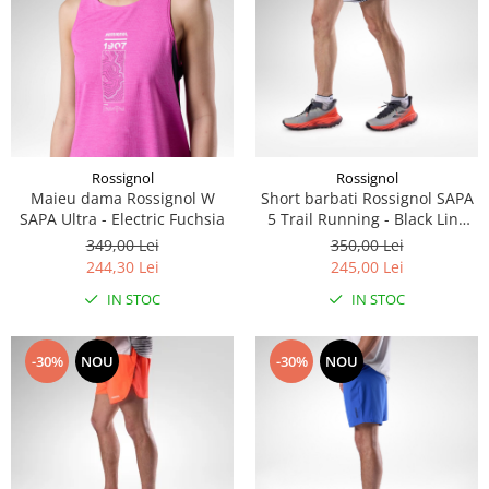
Rossignol
Rossignol
Maieu dama Rossignol W
Short barbati Rossignol SAPA
SAPA Ultra - Electric Fuchsia
5 Trail Running - Black Line
Fogg
349,00 Lei
350,00 Lei
244,30 Lei
245,00 Lei
IN STOC
IN STOC
-30%
NOU
-30%
NOU