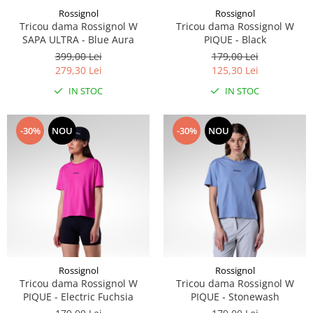
Rossignol
Rossignol
Caciuli
Tricou dama Rossignol W
Tricou dama Rossignol W
Manusi
SAPA ULTRA - Blue Aura
PIQUE - Black
Sosete
399,00 Lei
179,00 Lei
Copii
279,30 Lei
125,30 Lei
Geci ski copii
IN STOC
IN STOC
Pantaloni ski
Bluze
-30%
NOU
-30%
NOU
Manusi
Caciuli
Sosete
Casti
Ochelari
Bete ski
Spring Collection-Rossignol
Rossignol
Rossignol
Incaltaminte
Tricou dama Rossignol W
Tricou dama Rossignol W
Barbati
PIQUE - Electric Fuchsia
PIQUE - Stonewash
Femei