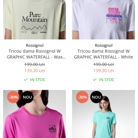
Rossignol
Rossignol
Tricou dama Rossignol W
Tricou dama Rossignol W
GRAPHIC WATERFALL - Wax
GRAPHIC WATERFALL - White
Yellow
199,00 Lei
199,00 Lei
139,30 Lei
139,30 Lei
IN STOC
IN STOC
-30%
NOU
-30%
NOU