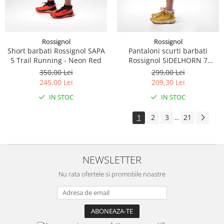
Rossignol
Rossignol
Short barbati Rossignol SAPA
Pantaloni scurti barbati
5 Trail Running - Neon Red
Rossignol SIDELHORN 7
Dazzle Blue
350,00 Lei
299,00 Lei
245,00 Lei
209,30 Lei
IN STOC
IN STOC
1
2
3
21
...
NEWSLETTER
Nu rata ofertele si promotiile noastre