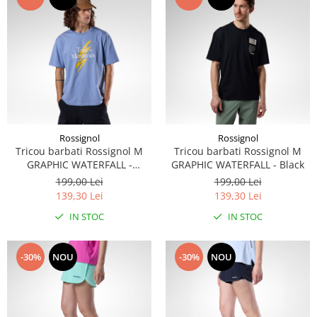
Rossignol
Rossignol
Tricou barbati Rossignol M
Tricou barbati Rossignol M
GRAPHIC WATERFALL -
GRAPHIC WATERFALL - Black
Stonewash
199,00 Lei
199,00 Lei
139,30 Lei
139,30 Lei
IN STOC
IN STOC
-30%
NOU
-30%
NOU