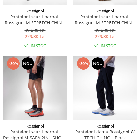
Rossignol
Rossignol
Pantaloni scurti barbati
Pantaloni scurti barbati
Rossignol M STRETCH CHINO
Rossignol M STRETCH CHINO
SHORT 7" - Black
SHORT 7" - Laurel Wreath
399,00 Lei
399,00 Lei
279,30 Lei
279,30 Lei
IN STOC
IN STOC
-30%
NOU
-30%
NOU
Rossignol
Rossignol
Pantaloni scurti barbati
Pantaloni dama Rossignol W
Rossignol M SAPA 2IN1 SHORT
TECH CHINO - Black