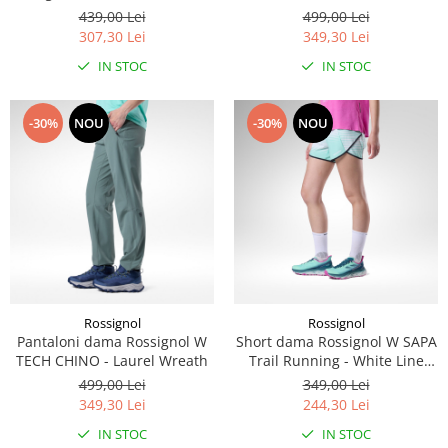
5" - Black
439,00 Lei
499,00 Lei
307,30 Lei
349,30 Lei
IN STOC
IN STOC
-30%
NOU
-30%
NOU
Rossignol
Rossignol
Pantaloni dama Rossignol W
Short dama Rossignol W SAPA
TECH CHINO - Laurel Wreath
Trail Running - White Line
Fogg
499,00 Lei
349,00 Lei
349,30 Lei
244,30 Lei
IN STOC
IN STOC