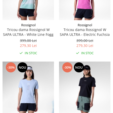
Rucsacuri
Fuste
Barbati
Șosete
Geci ski
Incaltaminte
Rossignol
Rossignol
Pantaloni ski
Tricou dama Rossignol W
Tricou dama Rossignol W
Mid Layere
SAPA ULTRA - White Line Fogg
SAPA ULTRA - Electric Fuchsia
Jachete
399,00 Lei
399,00 Lei
Tricouri
279,30 Lei
279,30 Lei
Caciuli
IN STOC
IN STOC
Manusi
Sosete
-30%
NOU
-30%
NOU
Femei
Geci ski
Incaltaminte
Pantaloni ski
Mid Layere
Jachete
Tricouri