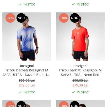
IN STOC
IN STOC
-30%
NOU
-30%
NOU
Rossignol
Rossignol
Tricou barbati Rossignol M
Tricou barbati Rossignol M
SAPA ULTRA - Dazzle Blue Line
SAPA ULTRA - Neon Red
Fogg
399,00 Lei
399,00 Lei
279,30 Lei
279,30 Lei
IN STOC
IN STOC
-30%
NOU
-30%
NOU