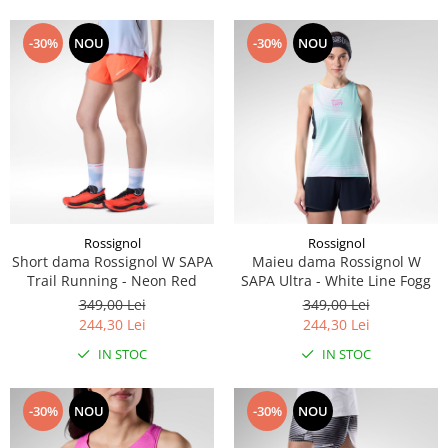
-30%
NOU
-30%
NOU
Rossignol
Rossignol
Short dama Rossignol W SAPA
Maieu dama Rossignol W
Trail Running - Neon Red
SAPA Ultra - White Line Fogg
349,00 Lei
349,00 Lei
244,30 Lei
244,30 Lei
IN STOC
IN STOC
-30%
NOU
-30%
NOU