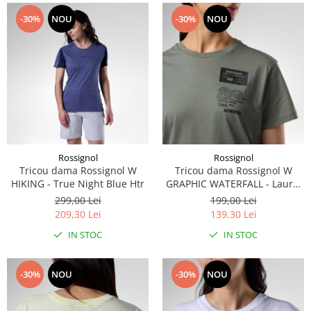
-30%
NOU
-30%
NOU
Rossignol
Rossignol
Tricou dama Rossignol W
Tricou dama Rossignol W
HIKING - True Night Blue Htr
GRAPHIC WATERFALL - Laurel
Wreath
299,00 Lei
199,00 Lei
209,30 Lei
139,30 Lei
IN STOC
IN STOC
-30%
NOU
-30%
NOU