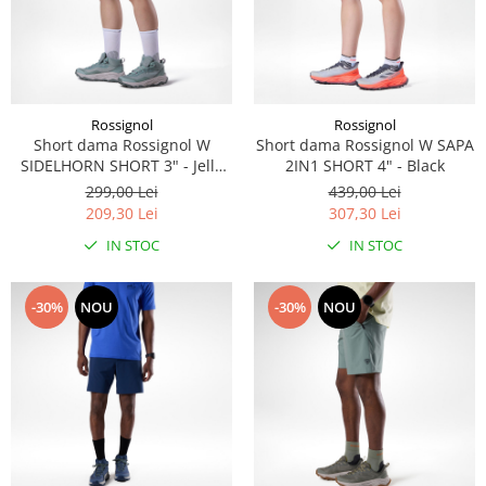
Rossignol
Rossignol
Short dama Rossignol W
Short dama Rossignol W SAPA
SIDELHORN SHORT 3" - Jelly
2IN1 SHORT 4" - Black
Mint
299,00 Lei
439,00 Lei
209,30 Lei
307,30 Lei
IN STOC
IN STOC
-30%
NOU
-30%
NOU