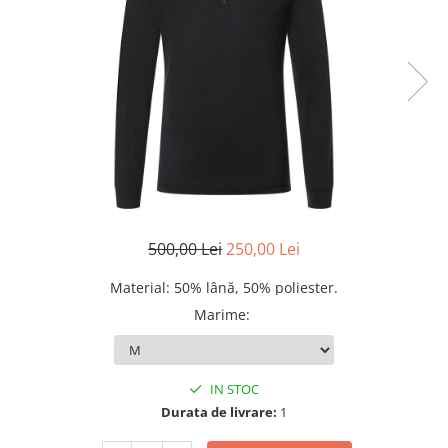
Rucsacuri
Fuste
Barbati
Șosete
Geci ski
Incaltaminte
Pantaloni ski
Mid Layere
Jachete
Tricouri
Caciuli
Manusi
500,00 Lei
250,00 Lei
Sosete
Femei
Material: 50% lână, 50% poliester.
Geci ski
Marime
:
Incaltaminte
Pantaloni ski
IN STOC
Mid Layere
Durata de livrare:
1
Jachete
Tricouri