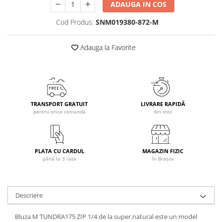
ADAUGA IN COS
Caciuli
Cod Produs:
SNM019380-872-M
Manusi
Sosete
Adauga la Favorite
Copii
Geci ski copii
Pantaloni ski
Bluze
Manusi
TRANSPORT GRATUIT
LIVRARE RAPIDĂ
pentru orice comandă
din stoc
Caciuli
Sosete
Casti
PLATA CU CARDUL
MAGAZIN FIZIC
Ochelari
până la 3 rate
în Brașov
Bete ski
Spring Collection-Rossignol
Descriere
Incaltaminte
Barbati
Bluza M TUNDRA175 ZIP 1/4 de la super.natural este un model
Femei