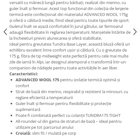
versatil cu mânecă lungă pentru bărbați, realizat din merino, cu
Accesorii
guler înalt și fermoar. Acest top funcțional din colecția de lenjerie
termică este confecționat din materialul ADVANCED WOOL 175g
Bike
și oferă o căldură medie, fiind ideal pentru toate tipurile de sport.
Gulerul înalt se așază confortabil în jurul gâtului, iar fermoarul
adaugă flexibilitate în reglarea temperaturii. Manșetele întărite de
la încheieturi previn alunecarea și oferă stabilitate.
Ideal pentru greutatea Tundra Base Layer, această bluză oferă un
echilibru excelent între confort ușor și căldură. Cu o greutate de
175 g, fibra de tip midweight este perfectă pentru cele mai multe
zile de iarnă în Alpi, iar designul atemporal o transformă într-un
companion de nădejde pentru toate activitățile în aer liber.
Caracteristici:
ADVANCED WOOL 175
pentru izolație termică optimă și
confort
Strat de bază din merino, respirabil și rezistent la mirosuri, cu
reglare eficientă a temperaturii
Guler înalt și fermoar pentru flexibilitate și protecție
suplimentară
Poate fi combinată perfect cu colanții TUNDRA175 TIGHT
All-rounder-ul din gama de straturi de bază – ideal pentru
utilizare pe tot parcursul anului
Croială:
slim fit / mulată pe corp