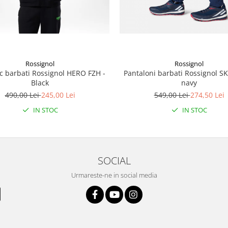
Rossignol
Rossignol
 barbati Rossignol HERO FZH -
Pantaloni barbati Rossignol S
Black
navy
490,00 Lei
245,00 Lei
549,00 Lei
274,50 Lei
IN STOC
IN STOC
SOCIAL
Urmareste-ne in social media