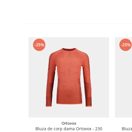
Accesorii
Bike
-25%
-25%
Ortovox
Bluza de corp dama Ortovox - 230
Bluz