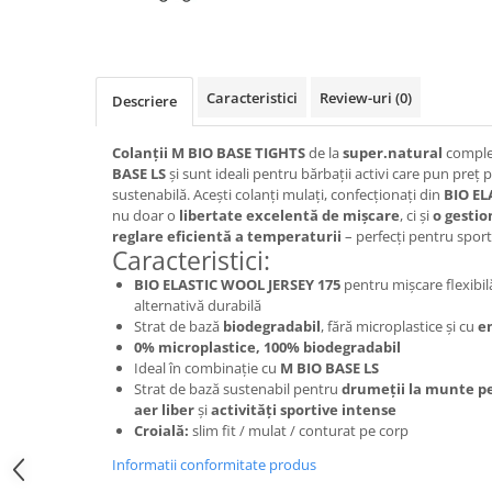
Caciuli
Manusi
Sosete
Caracteristici
Review-uri
(0)
Descriere
Copii
Geci ski copii
Colanții M BIO BASE TIGHTS
de la
super.natural
complet
Pantaloni ski
BASE LS
și sunt ideali pentru bărbații activi care pun preț
sustenabilă. Acești colanți mulați, confecționați din
BIO EL
Bluze
nu doar o
libertate excelentă de mișcare
, ci și
o gestio
Manusi
reglare eficientă a temperaturii
– perfecți pentru sport
Caracteristici:
Caciuli
BIO ELASTIC WOOL JERSEY 175
pentru mișcare flexibil
Sosete
alternativă durabilă
Casti
Strat de bază
biodegradabil
, fără microplastice și cu
e
Ochelari
0% microplastice, 100% biodegradabil
Ideal în combinație cu
M BIO BASE LS
Bete ski
Strat de bază sustenabil pentru
drumeții la munte pe
Spring Collection-Rossignol
aer liber
și
activități sportive intense
Croială:
slim fit / mulat / conturat pe corp
Incaltaminte
Barbati
Informatii conformitate produs
Femei