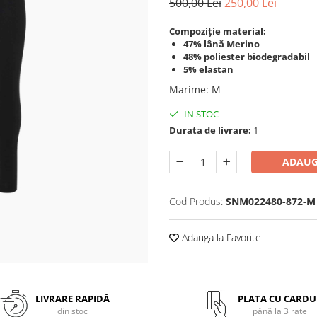
500,00 Lei
250,00 Lei
Compoziție material:
47% lână Merino
48% poliester biodegradabil
5% elastan
Marime
:
M
IN STOC
Durata de livrare:
1
ADAUG
Cod Produs:
SNM022480-872-M
Adauga la Favorite
LIVRARE RAPIDĂ
PLATA CU CARDU
din stoc
până la 3 rate