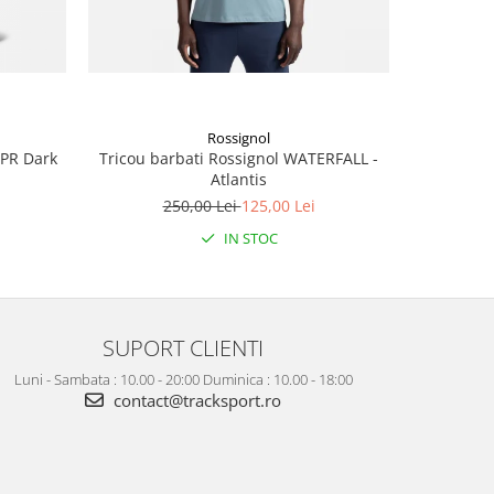
Rossignol
KPR Dark
Tricou barbati Rossignol WATERFALL -
Tricou ba
Atlantis
2
250,00 Lei
125,00 Lei
IN STOC
SUPORT CLIENTI
Luni - Sambata : 10.00 - 20:00 Duminica : 10.00 - 18:00
contact@tracksport.ro