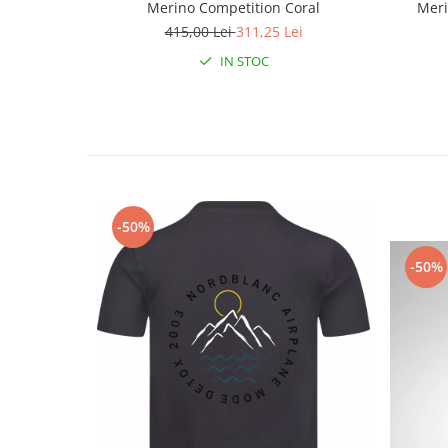
Merino Competition Coral
Meri
415,00 Lei
311,25 Lei
IN STOC
-50%
-50%