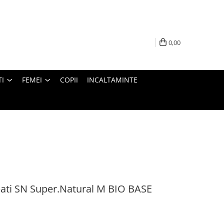
0,00
I
FEMEI
COPII
INCALTAMINTE
bati SN Super.Natural M BIO BASE