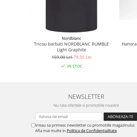
Nordblanc
Hanorac
Tricou barbati NORDBLANC RUMBLE
Light Graphite
159,00 Lei
79,50 Lei
IN STOC
NEWSLETTER
Nu rata ofertele si promotiile noastre
Vreau sa primesc newsletter cu promotiile magazinului.
Afla mai multe in
Politica de Confidentialitate