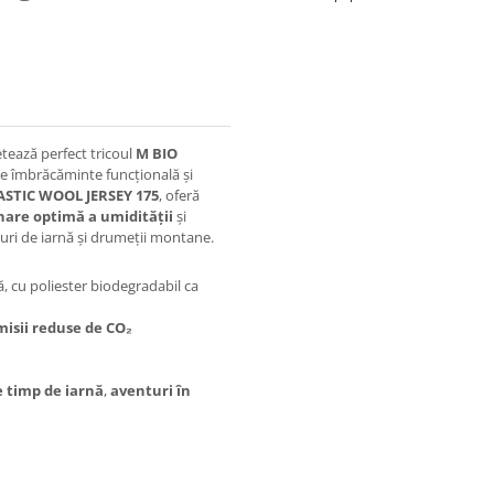
ează perfect tricoul
M BIO
 pe îmbrăcăminte funcțională și
ASTIC WOOL JERSEY 175
, oferă
nare optimă a umidității
și
uri de iarnă și drumeții montane.
ă, cu poliester biodegradabil ca
misii reduse de CO₂
 timp de iarnă
,
aventuri în