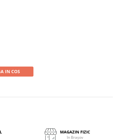
A IN COS
L
MAGAZIN FIZIC
în Brașov