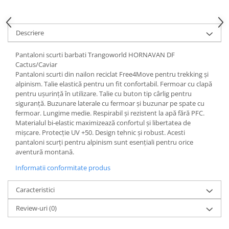
Accesorii
Bike
Descriere
Pantaloni scurti barbati Trangoworld HORNAVAN DF
Cactus/Caviar
Pantaloni scurti din nailon reciclat Free4Move pentru trekking și
alpinism. Talie elastică pentru un fit confortabil. Fermoar cu clapă
pentru ușurință în utilizare. Talie cu buton tip cârlig pentru
siguranță. Buzunare laterale cu fermoar și buzunar pe spate cu
fermoar. Lungime medie. Respirabil și rezistent la apă fără PFC.
Materialul bi-elastic maximizează confortul și libertatea de
mișcare. Protecție UV +50. Design tehnic și robust. Acesti
pantaloni scurți pentru alpinism sunt esențiali pentru orice
aventură montană.
Informatii conformitate produs
Caracteristici
Review-uri
(0)