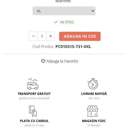
Marime
:
Caciuli
Manusi
Sosete
IN STOC
Copii
ADAUGA IN COS
Geci ski copii
Pantaloni ski
Cod Produs:
PC010315-731-0XL
Bluze
Manusi
Adauga la Favorite
Caciuli
Sosete
Casti
Ochelari
TRANSPORT GRATUIT
LIVRARE RAPIDĂ
Bete ski
pentru orice comandă
din stoc
Spring Collection-Rossignol
Incaltaminte
Barbati
PLATA CU CARDUL
MAGAZIN FIZIC
până la 3 rate
în Brașov
Femei