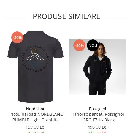
PRODUSE SIMILARE
-50%
-50%
NOU
Rossignol
Nordblanc
Hanorac barbati Rossignol
Tricou barbati NORDBLANC
HERO FZH - Black
RUMBLE Light Graphite
490,00 Lei
159,00 Lei
245,00 Lei
79,50 Lei