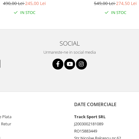
490,00 Lei
245,00 Lei
549,00 Lei
274,50 Lei
IN STOC
IN STOC
SOCIAL
Urmareste-ne in social media
DATE COMERCIALE
 Plata
Track Sport SRL
e Retur
J2003002181089
RO15883449
L
Str Nicolae Balcescu nr 62