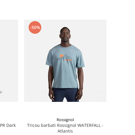
-50%
-50%
Rossignol
KPR Dark
Tricou barbati Rossignol WATERFALL -
Tricou ba
Atlantis
2