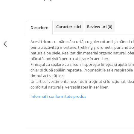
Caciuli
Manusi
Sosete
Caracteristici
Review-uri
(0)
Descriere
Copii
Geci ski copii
Acest tricou cu mânecă scurtă, cu guler rotund și mâneci cl
Pantaloni ski
pentru activități montane, trekking și drumeții, punând acc
naturală pe piele. Realizat din material organic natural, ofe
Bluze
plăcută, potrivită pentru utilizare în aer liber.
Manusi
Finisajul cu spălare cu silicon îi sporește finețea și ajută l
Caciuli
chiar și după spălări repetate. Proprietățile sale respirabile
timpul activităților.
Sosete
Un articol vestimentar ușor de întreținut și funcțional, idea
Casti
confortul natural și versatilitatea în aer liber.
Ochelari
Informatii conformitate produs
Bete ski
Spring Collection-Rossignol
Incaltaminte
Barbati
Femei