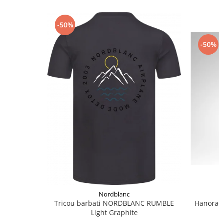
Accesorii
-50%
Bike
-50%
Nordblanc
Hanorac
Tricou barbati NORDBLANC RUMBLE
Light Graphite