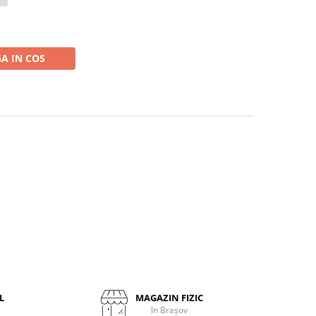
A IN COS
M
L
MAGAZIN FIZIC
în Brașov