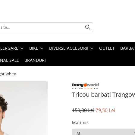
ALERGARE
BIKE
DIVERSE ACCESORII
OUTLET
BARBAT
INAL SALE
BRANDURI
ght White
Tricou barbati Trango
159,00 Lei
79,50 Lei
Marime
: