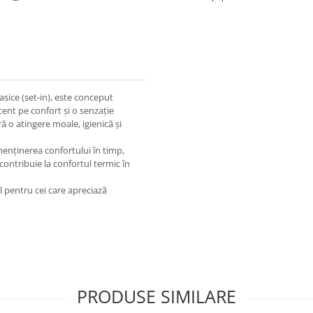
asice (set-in), este conceput
ent pe confort și o senzație
ră o atingere moale, igienică și
a menținerea confortului în timp,
 contribuie la confortul termic în
l pentru cei care apreciază
PRODUSE SIMILARE