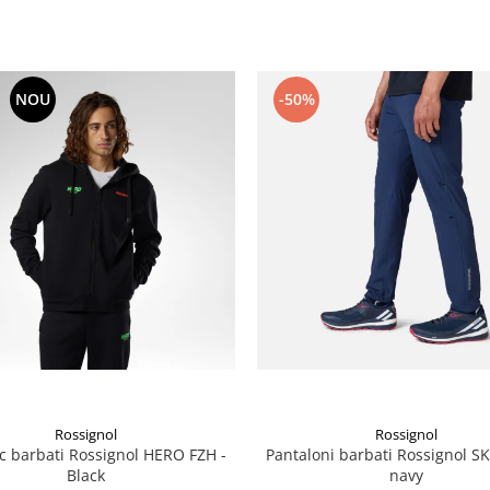
NOU
-50%
Rossignol
Rossignol
 barbati Rossignol HERO FZH -
Pantaloni barbati Rossignol S
Black
navy