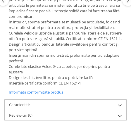
articulată le permite să se miște natural cu tine pe traseu, fără să
Accesorii
împiedice fiecare pedală. Protecție solidă care își face treaba fără
Bike
compromisuri.
În interior, spuma preformată se mulează pe articulație, folosind
mai multe straturi pentru a echilibra protecția și flexibilitatea.
Curelele Velcro® ușor de ajustat și panourile laterale de susținere
oferă o potrivire sigură și stabilă. Certificat conform CE EN 1621-1.
Design articulat cu panouri laterale învelitoare pentru confort și
potrivire optimă
Inserții mari din spumă multi-strat, preformate pentru adaptare
perfectă
Curele late elastice Velcro® cu capete ușor de prins pentru
ajustare
Design deschis, învelitor, pentru o potrivire facilă
Inserțiile certificate conform CE EN 1621-1
Informatii conformitate produs
Caracteristici
Review-uri
(0)