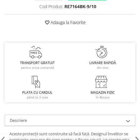
Cod Produs:
RE7164BK-9/10
Caciuli
Manusi
Adauga la Favorite
Sosete
Copii
Geci ski copii
Pantaloni ski
Bluze
TRANSPORT GRATUIT
LIVRARE RAPIDĂ
Manusi
pentru orice comandă
din stoc
Caciuli
Sosete
Casti
PLATA CU CARDUL
MAGAZIN FIZIC
Ochelari
până la 3 rate
în Brașov
Bete ski
Spring Collection-Rossignol
Descriere
Incaltaminte
Barbati
Aceste protecții sunt construite să facă față. Designul învelitor se
Femei
potrivește aproape de corp pentru o fixare sigură, iar construcția