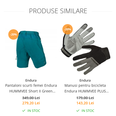
PRODUSE SIMILARE
-20%
-20%
Endura
Endura
Pantaloni scurti femei Endura
Manusi pentru bicicleta
HUMMVEE Short II Green
Endura HUMMVEE PLUS
Spruce
GLOVE - BLACK
349,00 Lei
179,00 Lei
279,20 Lei
143,20 Lei
IN STOC
IN STOC