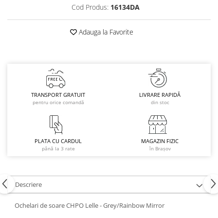
Cod Produs:
16134DA
Caciuli
Manusi
Adauga la Favorite
Sosete
Copii
Geci ski copii
Pantaloni ski
Bluze
TRANSPORT GRATUIT
LIVRARE RAPIDĂ
Manusi
pentru orice comandă
din stoc
Caciuli
Sosete
Casti
PLATA CU CARDUL
MAGAZIN FIZIC
până la 3 rate
în Brașov
Ochelari
Bete ski
Spring Collection-Rossignol
Descriere
Incaltaminte
Barbati
Ochelari de soare CHPO Lelle - Grey/Rainbow Mirror
Femei