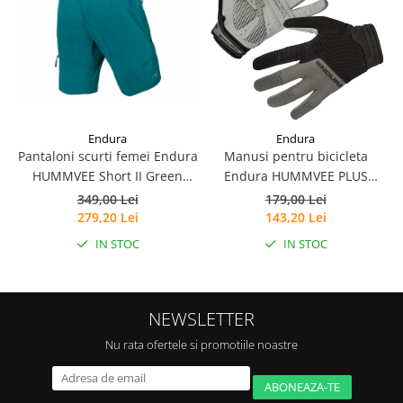
Endura
Endura
Pantaloni scurti femei Endura
Manusi pentru bicicleta
HUMMVEE Short II Green
Endura HUMMVEE PLUS
Spruce
GLOVE - BLACK
349,00 Lei
179,00 Lei
279,20 Lei
143,20 Lei
IN STOC
IN STOC
NEWSLETTER
Nu rata ofertele si promotiile noastre