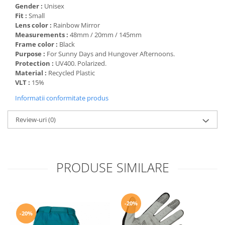
Gender :
Unisex
Accesorii
Fit :
Small
Lens color :
Rainbow Mirror
Bike
Measurements :
48mm / 20mm / 145mm
Frame color :
Black
Purpose :
For Sunny Days and Hungover Afternoons.
Protection :
UV400. Polarized.
Material :
Recycled Plastic
VLT :
15%
Informatii conformitate produs
Review-uri
(0)
PRODUSE SIMILARE
-20%
-20%