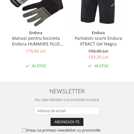
Endura
Endura
Manusi pentru bicicleta
Pantaloni scurti Endura
Endura HUMMVEE PLUS
XTRACT Gel Negru
GLOVE - BLACK
179,00 Lei
199,00 Lei
159,20 Lei
IN STOC
IN STOC
NEWSLETTER
Nu rata ofertele si promotiile noastre
Vreau sa primesc newsletter cu promotiile