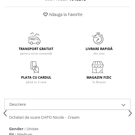
Caciuli
Adauga la Favorite
Manusi
Sosete
Copii
Geci ski copii
Pantaloni ski
TRANSPORT GRATUIT
LIVRARE RAPIDĂ
pentru orice comandă
din stoc
Bluze
Manusi
Caciuli
PLATA CU CARDUL
MAGAZIN FIZIC
Sosete
până la 3 rate
în Brașov
Casti
Ochelari
Bete ski
Descriere
Spring Collection-Rossignol
Ochelari de soare CHPO Nicole - Cream
Incaltaminte
Barbati
Gender :
Unisex
Fit :
Medium
Femei