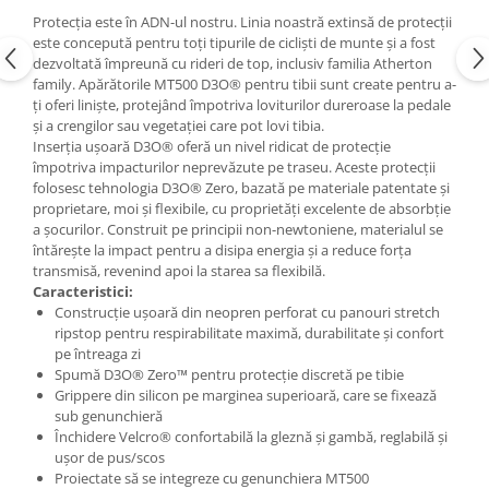
Protecția este în ADN-ul nostru. Linia noastră extinsă de protecții
Accesorii
este concepută pentru toți tipurile de cicliști de munte și a fost
Bike
dezvoltată împreună cu rideri de top, inclusiv familia Atherton
family. Apărătorile MT500 D3O® pentru tibii sunt create pentru a-
ți oferi liniște, protejând împotriva loviturilor dureroase la pedale
și a crengilor sau vegetației care pot lovi tibia.
Inserția ușoară D3O® oferă un nivel ridicat de protecție
împotriva impacturilor neprevăzute pe traseu. Aceste protecții
folosesc tehnologia D3O® Zero, bazată pe materiale patentate și
proprietare, moi și flexibile, cu proprietăți excelente de absorbție
a șocurilor. Construit pe principii non-newtoniene, materialul se
întărește la impact pentru a disipa energia și a reduce forța
transmisă, revenind apoi la starea sa flexibilă.
Caracteristici:
Construcție ușoară din neopren perforat cu panouri stretch
ripstop pentru respirabilitate maximă, durabilitate și confort
pe întreaga zi
Spumă D3O® Zero™ pentru protecție discretă pe tibie
Grippere din silicon pe marginea superioară, care se fixează
sub genunchieră
Închidere Velcro® confortabilă la gleznă și gambă, reglabilă și
ușor de pus/scos
Proiectate să se integreze cu genunchiera MT500