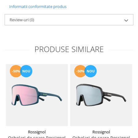
Informatii conformitate produs
Review-uri
(0)
PRODUSE SIMILARE
-50%
NOU
-50%
NOU
Rossignol
Rossignol
Ochelari de soare Rossignol
Ochelari de soare Rossignol
P