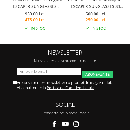
ESCAPER SUNGLASSES
ESCAPER SUNGLASSES S3
Photochromic
Black
950,00 Lei
500,00 Lei
475,00 Lei
250,00 Lei
IN STOC
IN STOC
NEWSLETTER
Nu rata ofertele si promotiile noastre
Vreau sa primesc newsletter cu promotiile magazinului.
Afla mai multe in
Politica de Confidentialitate
SOCIAL
Urmareste-ne in social media