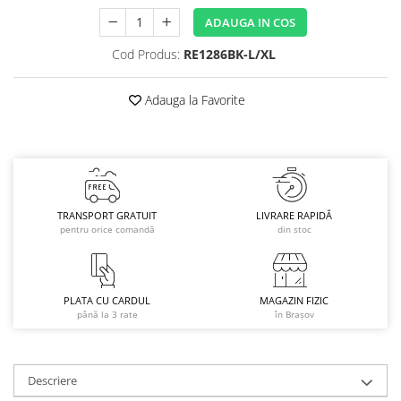
Caciuli
ADAUGA IN COS
Manusi
Cod Produs:
RE1286BK-L/XL
Sosete
Copii
Adauga la Favorite
Geci ski copii
Pantaloni ski
Bluze
Manusi
Caciuli
TRANSPORT GRATUIT
LIVRARE RAPIDĂ
pentru orice comandă
din stoc
Sosete
Casti
Ochelari
PLATA CU CARDUL
MAGAZIN FIZIC
Bete ski
până la 3 rate
în Brașov
Spring Collection-Rossignol
Incaltaminte
Barbati
Descriere
Femei