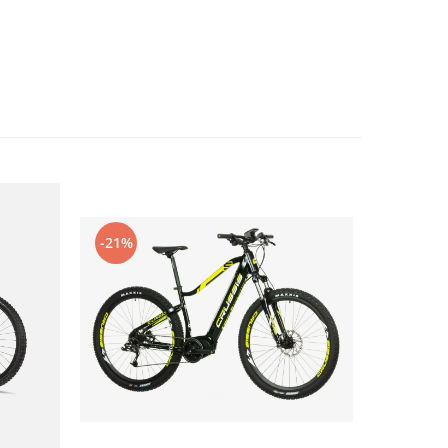
-21%
-19%