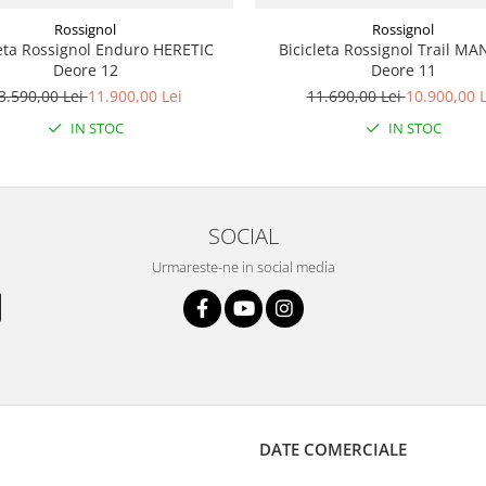
Rossignol
Rossignol
leta Rossignol Enduro HERETIC
Bicicleta Rossignol Trail M
Deore 12
Deore 11
3.590,00 Lei
11.900,00 Lei
11.690,00 Lei
10.900,00 L
IN STOC
IN STOC
SOCIAL
Urmareste-ne in social media
DATE COMERCIALE