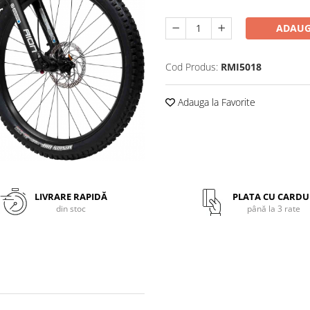
ADAUG
Cod Produs:
RMI5018
Adauga la Favorite
LIVRARE RAPIDĂ
PLATA CU CARDU
din stoc
până la 3 rate