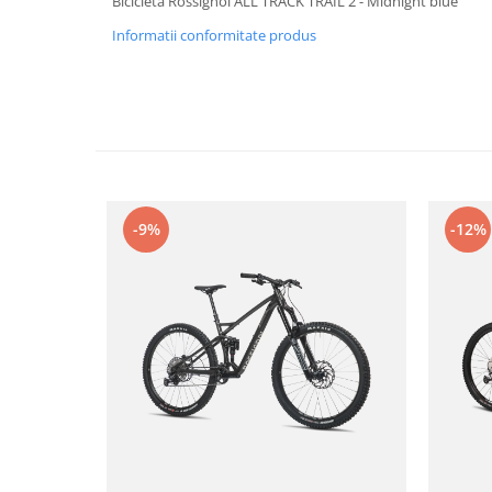
Bicicleta Rossignol ALL TRACK TRAIL 2 - Midnight blue
Caciuli
Informatii conformitate produs
Manusi
Sosete
Copii
Geci ski copii
Pantaloni ski
Bluze
Manusi
-9%
-12%
Caciuli
Sosete
Casti
Ochelari
Bete ski
Spring Collection-Rossignol
Incaltaminte
Barbati
Femei