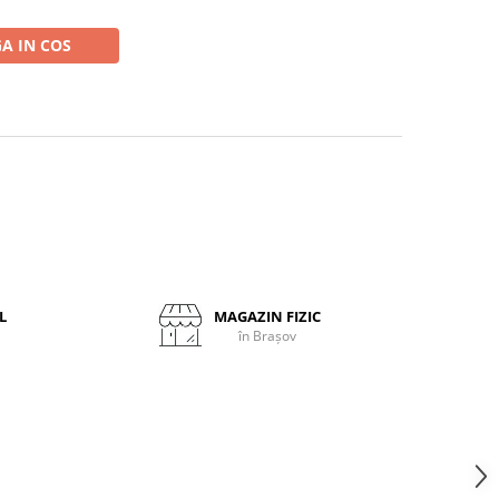
A IN COS
L
MAGAZIN FIZIC
în Brașov