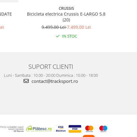
CRUSSIS
ANDATE
Bicicleta electrica Crussis E-LARGO 5.8
Bicicl
(20)
ei
9.499,00 Lei
7.499,00 Lei
7
IN STOC
SUPORT CLIENTI
Luni - Sambata : 10.00 - 20:00 Duminica : 10.00 - 18:00
contact@tracksport.ro