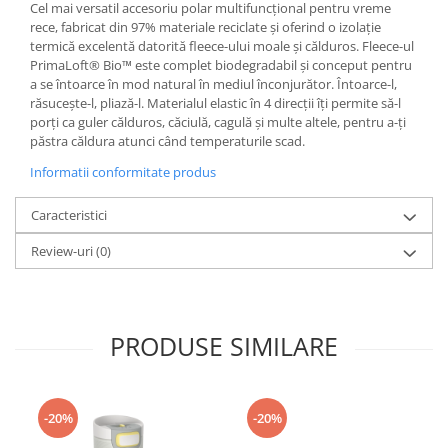
Cel mai versatil accesoriu polar multifuncțional pentru vreme
Accesorii
rece, fabricat din 97% materiale reciclate și oferind o izolație
termică excelentă datorită fleece-ului moale și călduros. Fleece-ul
Bike
PrimaLoft® Bio™ este complet biodegradabil și conceput pentru
a se întoarce în mod natural în mediul înconjurător. Întoarce-l,
răsucește-l, pliază-l. Materialul elastic în 4 direcții îți permite să-l
porți ca guler călduros, căciulă, cagulă și multe altele, pentru a-ți
păstra căldura atunci când temperaturile scad.
Informatii conformitate produs
Caracteristici
Review-uri
(0)
PRODUSE SIMILARE
-20%
-20%