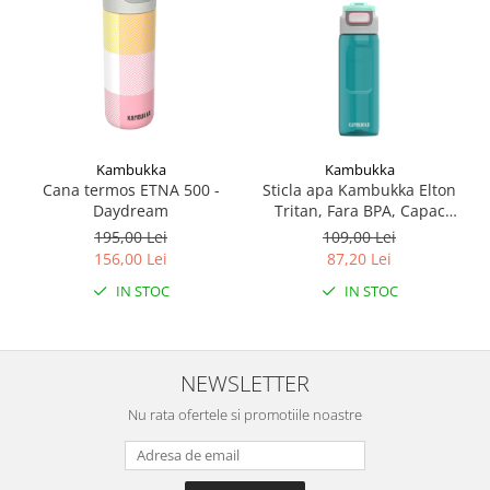
Kambukka
Kambukka
Cana termos ETNA 500 -
Sticla apa Kambukka Elton
Daydream
Tritan, Fara BPA, Capac
Snapclean® 3in1, 750 ml
195,00 Lei
109,00 Lei
Emerald
156,00 Lei
87,20 Lei
IN STOC
IN STOC
NEWSLETTER
Nu rata ofertele si promotiile noastre