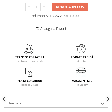
Caciuli
ADAUGA IN COS
Manusi
Cod Produs:
136872.901.10.00
Sosete
Copii
Adauga la Favorite
Geci ski copii
Pantaloni ski
Bluze
Manusi
TRANSPORT GRATUIT
LIVRARE RAPIDĂ
Caciuli
pentru orice comandă
din stoc
Sosete
Casti
Ochelari
PLATA CU CARDUL
MAGAZIN FIZIC
Bete ski
până la 3 rate
în Brașov
Spring Collection-Rossignol
Incaltaminte
Descriere
Barbati
Femei