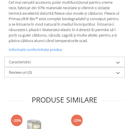
Cel mai versatil accesoriu polar multifuncțional pentru vreme
Accesorii
rece, fabricat din 97% materiale reciclate și oferind o izolație
termică excelentă datorită fleece-ului moale și călduros. Fleece-ul
Bike
PrimaLoft® Bio™ este complet biodegradabil și conceput pentru
a se întoarce în mod natural în mediul înconjurător. Întoarce-l,
răsucește-l, pliază-l. Materialul elastic în 4 direcții îți permite să-l
porți ca guler călduros, căciulă, cagulă și multe altele, pentru a-ți
păstra căldura atunci când temperaturile scad.
Informatii conformitate produs
Caracteristici
Review-uri
(0)
PRODUSE SIMILARE
-20%
-20%