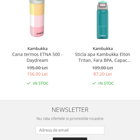
Kambukka
Kambukka
Cana termos ETNA 500 -
Sticla apa Kambukka Elton
Daydream
Tritan, Fara BPA, Capac
Snapclean® 3in1, 750 ml
195,00 Lei
109,00 Lei
Emerald
156,00 Lei
87,20 Lei
IN STOC
IN STOC
NEWSLETTER
Nu rata ofertele si promotiile noastre