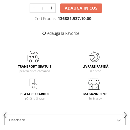
Caciuli
ADAUGA IN COS
Manusi
Cod Produs:
136881.937.10.00
Sosete
Copii
Adauga la Favorite
Geci ski copii
Pantaloni ski
Bluze
Manusi
TRANSPORT GRATUIT
LIVRARE RAPIDĂ
Caciuli
pentru orice comandă
din stoc
Sosete
Casti
Ochelari
PLATA CU CARDUL
MAGAZIN FIZIC
Bete ski
până la 3 rate
în Brașov
Spring Collection-Rossignol
Incaltaminte
Descriere
Barbati
Femei