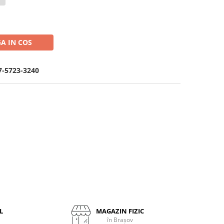
A IN COS
7-5723-3240
L
MAGAZIN FIZIC
în Brașov