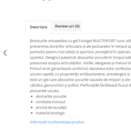
Caciuli
Manusi
Sosete
Review-uri
(0)
Descriere
Copii
Geci ski copii
Branțurile ortopedice cu gel Footgel MULTISPORT sunt util
Pantaloni ski
prevenirea durerilor articulare și ale picioarelor în timpul s
potrivite pentru toți atleții și sportivii, protejând în special 
Bluze
spatelui. Designul patentat absoarbe șocurile în timpul saltu
Manusi
presiunea asupra articulațiilor. Astfel, alergarea și mersul 
Caciuli
Primul strat garantează confortul, deoarece este confecțio
uscare rapidă, cu proprietăți antibacteriene, antialergice și 
Sosete
este un gel care absoarbe șocurile cauzate de impact și de 
Casti
călcâiul, genunchiul și șoldul. Perforațiile facilitează fluxu
picioarele uscate.
Ochelari
absoarbe șocurile
Bete ski
combate mirosul
Spring Collection-Rossignol
aromă de eucalipt
material ecologic
Incaltaminte
Informatii conformitate produs
Barbati
Femei