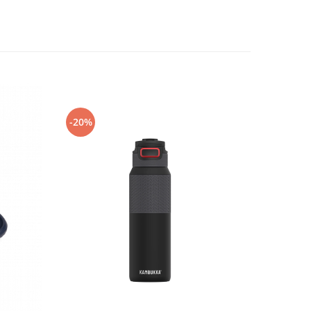
-20%
-50%