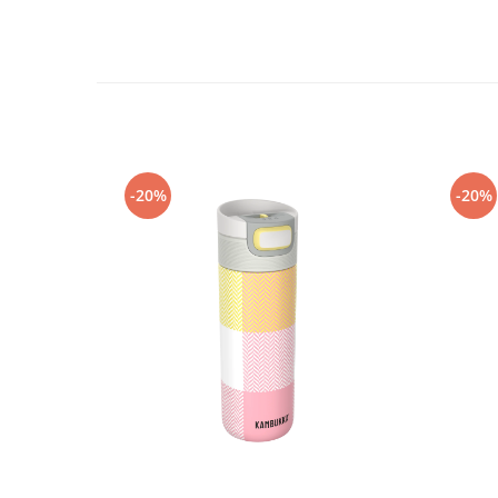
Accesorii
Bike
-20%
-20%