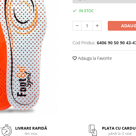
IN STOC
ADAUG
Cod Produs:
6406 90 50 90 43-4
Adauga la Favorite
LIVRARE RAPIDĂ
PLATA CU CARDU
din stoc
până la 3 rate