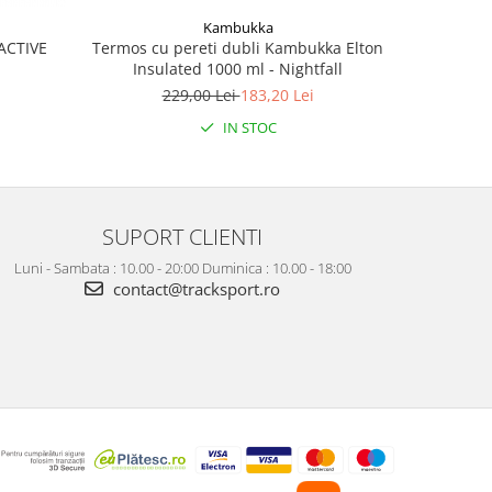
Kambukka
Termos cu pereti dubli Kambukka Elton
Race n
ACTIVE
Insulated 1000 ml - Nightfall
229,00 Lei
183,20 Lei
IN STOC
SUPORT CLIENTI
Luni - Sambata : 10.00 - 20:00 Duminica : 10.00 - 18:00
contact@tracksport.ro