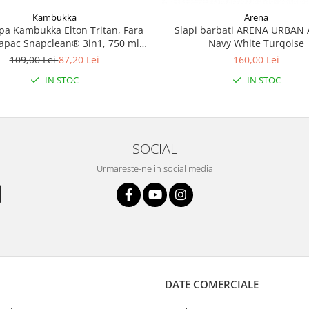
Kambukka
Arena
apa Kambukka Elton Tritan, Fara
Slapi barbati ARENA URBAN 
apac Snapclean® 3in1, 750 ml
Navy White Turqoise
Emerald
109,00 Lei
87,20 Lei
160,00 Lei
IN STOC
IN STOC
SOCIAL
Urmareste-ne in social media
DATE COMERCIALE