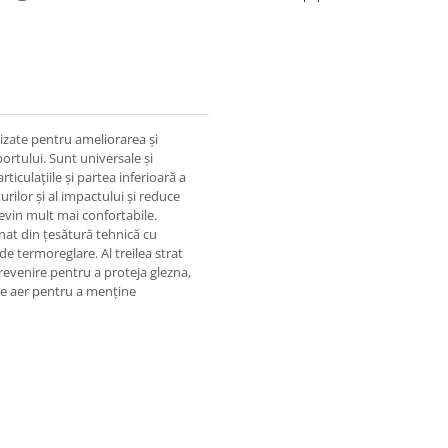
izate pentru ameliorarea și
portului. Sunt universale și
articulațiile și partea inferioară a
rilor și al impactului și reduce
devin mult mai confortabile.
nat din țesătură tehnică cu
de termoreglare. Al treilea strat
revenire pentru a proteja glezna,
l de aer pentru a menține