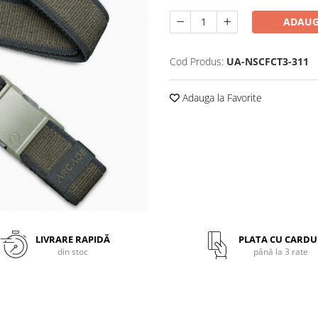
ADAUG
Cod Produs:
UA-NSCFCT3-311
Adauga la Favorite
LIVRARE RAPIDĂ
PLATA CU CARDU
din stoc
până la 3 rate