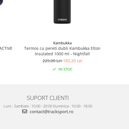
Kambukka
Termos cu pereti dubli Kambukka Elton
Race n
ACTIVE
Insulated 1000 ml - Nightfall
229,00 Lei
183,20 Lei
IN STOC
SUPORT CLIENTI
Luni - Sambata : 10.00 - 20:00 Duminica : 10.00 - 18:00
contact@tracksport.ro