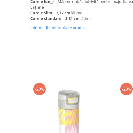
Curele lungi
– Mărime unică, potrivită pentru majoritatea
Lățime
Accesorii
Curele Slim
–
3,17 cm
lățime
Bike
Curele standard
–
3,81 cm
lățime
Informatii conformitate produs
-20%
-20%