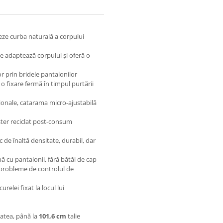
eze curba naturală a corpului
se adaptează corpului și oferă o
r prin bridele pantalonilor
o fixare fermă în timpul purtării
ționale, catarama micro-ajustabilă
ster reciclat post-consum
 de înaltă densitate, durabil, dar
ă cu pantalonii, fără bătăi de cap
 probleme de controlul de
relei fixat la locul lui
atea, până la
101,6 cm
talie