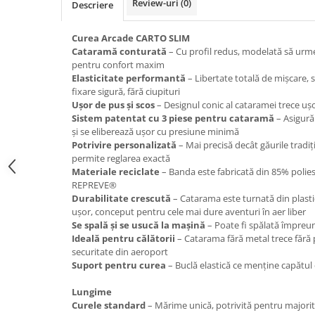
Review-uri
(0)
Descriere
Caciuli
Manusi
Curea Arcade CARTO SLIM
Sosete
Cataramă conturată
– Cu profil redus, modelată să urm
pentru confort maxim
Copii
Elasticitate performantă
– Libertate totală de mișcare, 
Geci ski copii
fixare sigură, fără ciupituri
Ușor de pus și scos
– Designul conic al cataramei trece ușo
Pantaloni ski
Sistem patentat cu 3 piese pentru cataramă
– Asigură 
Bluze
și se eliberează ușor cu presiune minimă
Potrivire personalizată
– Mai precisă decât găurile tradi
Manusi
permite reglarea exactă
Caciuli
Materiale reciclate
– Banda este fabricată din 85% polie
Sosete
REPREVE®
Durabilitate crescută
– Catarama este turnată din plastic
Casti
ușor, conceput pentru cele mai dure aventuri în aer liber
Ochelari
Se spală și se usucă la mașină
– Poate fi spălată împreun
Bete ski
Ideală pentru călătorii
– Catarama fără metal trece fără
securitate din aeroport
Spring Collection-Rossignol
Suport pentru curea
– Buclă elastică ce menține capătul cu
Incaltaminte
Lungime
Barbati
Curele standard
– Mărime unică, potrivită pentru majorit
Femei