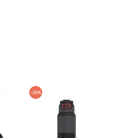
-20%
-50%