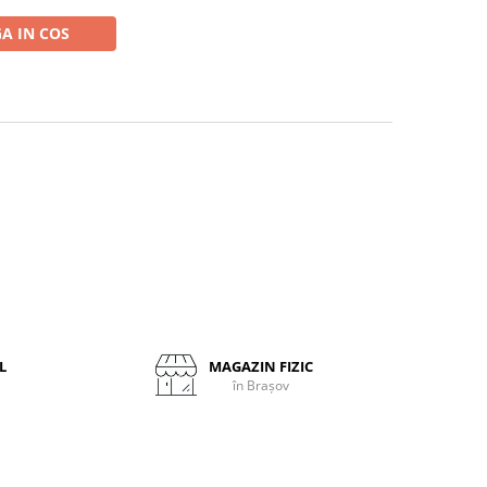
A IN COS
L
MAGAZIN FIZIC
în Brașov