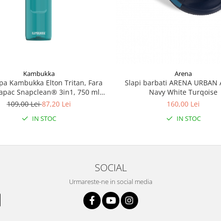
Kambukka
Arena
apa Kambukka Elton Tritan, Fara
Slapi barbati ARENA URBAN 
apac Snapclean® 3in1, 750 ml
Navy White Turqoise
Emerald
109,00 Lei
87,20 Lei
160,00 Lei
IN STOC
IN STOC
SOCIAL
Urmareste-ne in social media