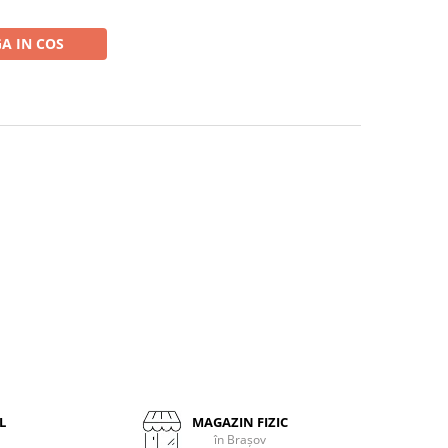
A IN COS
L
MAGAZIN FIZIC
în Brașov