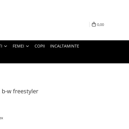
0,00
I
FEMEI
COPII
INCALTAMINTE
b-w freestyler
ex