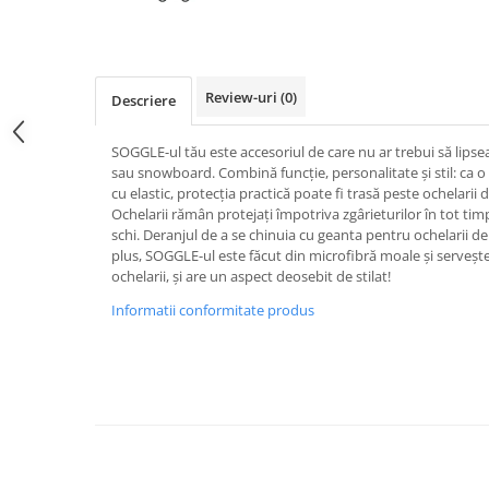
Caciuli
Manusi
Sosete
Review-uri
(0)
Descriere
Copii
Geci ski copii
SOGGLE-ul tău este accesoriul de care nu ar trebui să lipsea
Pantaloni ski
sau snowboard. Combină funcție, personalitate și stil: ca o
cu elastic, protecția practică poate fi trasă peste ochelarii d
Bluze
Ochelarii rămân protejați împotriva zgârieturilor în tot t
Manusi
schi. Deranjul de a se chinuia cu geanta pentru ochelarii de
Caciuli
plus, SOGGLE-ul este făcut din microfibră moale și servește 
ochelarii, și are un aspect deosebit de stilat!
Sosete
Informatii conformitate produs
Casti
Ochelari
Bete ski
Spring Collection-Rossignol
Incaltaminte
Barbati
Femei