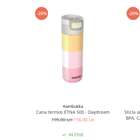
Accesorii
-20%
-20%
Bike
Kambukka
Cana termos ETNA 500 - Daydream
Sticla 
BPA, C
195,00 Lei
156,00 Lei
IN STOC