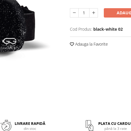
ADAUG
Cod Produs:
black-white 02
Adauga la Favorite
LIVRARE RAPIDĂ
PLATA CU CARDU
din stoc
până la 3 rate