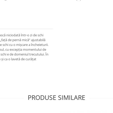
scă niciodată într-o zi de schi
 „față de pernă mică” ajustabilă
e schi cu o mișcare a încheieturii.
impul, cu excepția momentului de
 schi e de domeniul trecutului. În
și ca o lavetă de curățat
PRODUSE SIMILARE