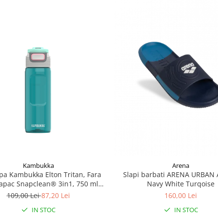
Kambukka
Arena
apa Kambukka Elton Tritan, Fara
Slapi barbati ARENA URBAN 
apac Snapclean® 3in1, 750 ml
Navy White Turqoise
Emerald
109,00 Lei
87,20 Lei
160,00 Lei
IN STOC
IN STOC