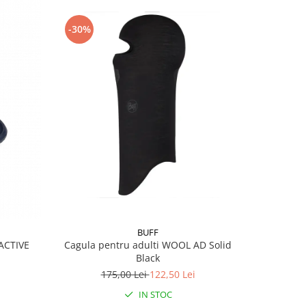
-30%
-20%
BUFF
Cagula pentru adulti WOOL AD Solid
Termos Ka
ACTIVE
Black
175,00 Lei
122,50 Lei
2
IN STOC