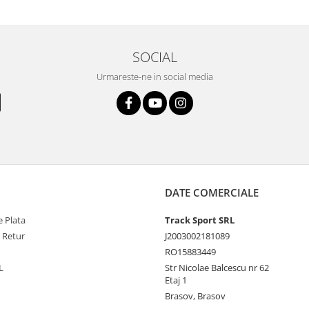
SOCIAL
Urmareste-ne in social media
DATE COMERCIALE
 Plata
Track Sport SRL
e Retur
J2003002181089
RO15883449
L
Str Nicolae Balcescu nr 62
Etaj 1
Brasov, Brasov