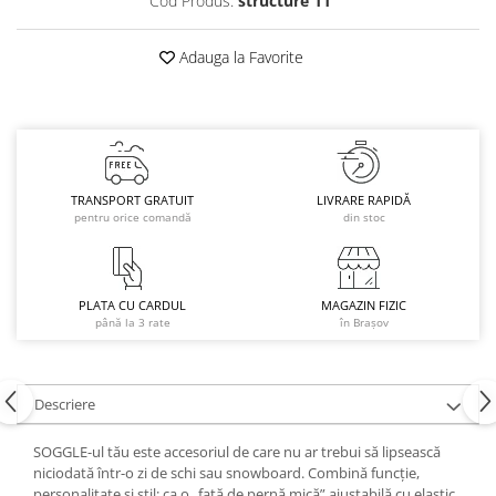
Cod Produs:
structure 11
Caciuli
Manusi
Adauga la Favorite
Sosete
Copii
Geci ski copii
Pantaloni ski
Bluze
TRANSPORT GRATUIT
LIVRARE RAPIDĂ
pentru orice comandă
din stoc
Manusi
Caciuli
Sosete
PLATA CU CARDUL
MAGAZIN FIZIC
Casti
până la 3 rate
în Brașov
Ochelari
Bete ski
Spring Collection-Rossignol
Descriere
Incaltaminte
SOGGLE-ul tău este accesoriul de care nu ar trebui să lipsească
Barbati
niciodată într-o zi de schi sau snowboard. Combină funcție,
personalitate și stil: ca o „față de pernă mică” ajustabilă cu elastic,
Femei