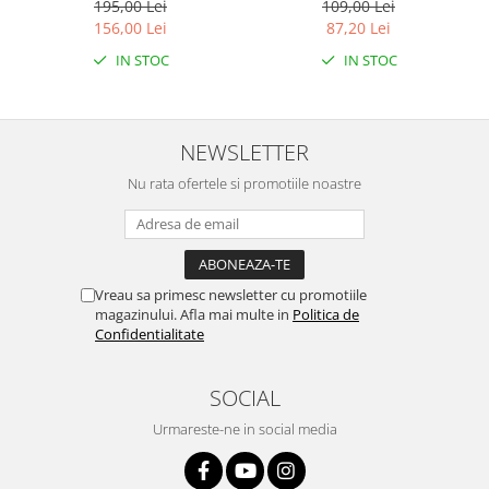
Snapclean® 3in1, 750 ml
195,00 Lei
109,00 Lei
Emerald
156,00 Lei
87,20 Lei
IN STOC
IN STOC
NEWSLETTER
Nu rata ofertele si promotiile noastre
Vreau sa primesc newsletter cu promotiile
magazinului. Afla mai multe in
Politica de
Confidentialitate
SOCIAL
Urmareste-ne in social media