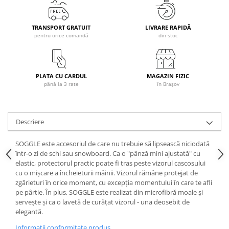
Caciuli
Manusi
TRANSPORT GRATUIT
LIVRARE RAPIDĂ
pentru orice comandă
din stoc
Sosete
Copii
Geci ski copii
PLATA CU CARDUL
MAGAZIN FIZIC
Pantaloni ski
până la 3 rate
în Brașov
Bluze
Manusi
Caciuli
Descriere
Sosete
SOGGLE este accesoriul de care nu trebuie să lipsească niciodată
Casti
într-o zi de schi sau snowboard. Ca o "pânză mini ajustată" cu
Ochelari
elastic, protectorul practic poate fi tras peste vizorul cascosului
cu o mișcare a încheieturii mâinii. Vizorul rămâne protejat de
Bete ski
zgârieturi în orice moment, cu excepția momentului în care te afli
Spring Collection-Rossignol
pe pârtie. În plus, SOGGLE este realizat din microfibră moale și
servește și ca o lavetă de curățat vizorul - una deosebit de
Incaltaminte
elegantă.
Barbati
Informatii conformitate produs
Femei