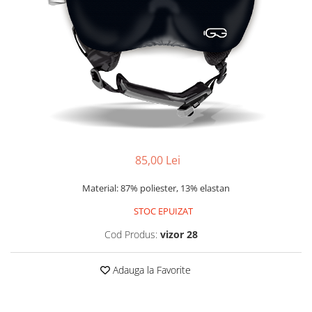
Rucsacuri
Fuste
Barbati
Șosete
Geci ski
Incaltaminte
Pantaloni ski
Mid Layere
Jachete
Tricouri
Caciuli
85,00 Lei
Manusi
Sosete
Material: 87% poliester, 13% elastan
Femei
STOC EPUIZAT
Geci ski
Cod Produs:
vizor 28
Incaltaminte
Pantaloni ski
Adauga la Favorite
Mid Layere
Jachete
Tricouri