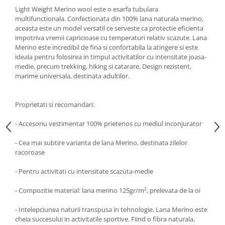
Light Weight Merino wool este o esarfa tubulara
Accesorii
multifunctionala. Confectionata din 100% lana naturala merino,
Bike
aceasta este un model versatil ce serveste ca protectie eficienta
impotriva vremii capricioase cu temperaturi relativ scazute. Lana
Merino este incredibil de fina si confortabila la atingere si este
ideala pentru folosirea in timpul activitatilor cu intensitate joasa-
medie, precum trekking, hiking si catarare. Design rezistent,
marime universala, destinata adultilor.
Proprietati si recomandari:
- Accesoriu vestimentar 100% prietenos cu mediul inconjurator
- Cea mai subtire varianta de lana Merino, destinata zilelor
racoroase
- Pentru activitati cu intensitate scazuta-medie
- Compozitie material: lana merino 125gr/m², prelevata de la oi
- Intelepciunea naturii transpusa in tehnologie. Lana Merino este
cheia succesului in activitatile sportive. Fiind o fibra naturala,