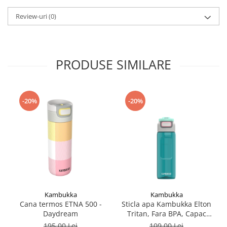
Review-uri
(0)
PRODUSE SIMILARE
-20%
-20%
Kambukka
Kambukka
Cana termos ETNA 500 -
Sticla apa Kambukka Elton
Daydream
Tritan, Fara BPA, Capac
Snapclean® 3in1, 750 ml
195,00 Lei
109,00 Lei