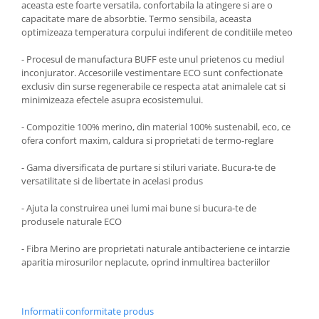
aceasta este foarte versatila, confortabila la atingere si are o
capacitate mare de absorbtie. Termo sensibila, aceasta
optimizeaza temperatura corpului indiferent de conditiile meteo
- Procesul de manufactura BUFF este unul prietenos cu mediul
inconjurator. Accesoriile vestimentare ECO sunt confectionate
exclusiv din surse regenerabile ce respecta atat animalele cat si
minimizeaza efectele asupra ecosistemului.
- Compozitie 100% merino, din material 100% sustenabil, eco, ce
ofera confort maxim, caldura si proprietati de termo-reglare
- Gama diversificata de purtare si stiluri variate. Bucura-te de
versatilitate si de libertate in acelasi produs
- Ajuta la construirea unei lumi mai bune si bucura-te de
produsele naturale ECO
- Fibra Merino are proprietati naturale antibacteriene ce intarzie
aparitia mirosurilor neplacute, oprind inmultirea bacteriilor
Informatii conformitate produs