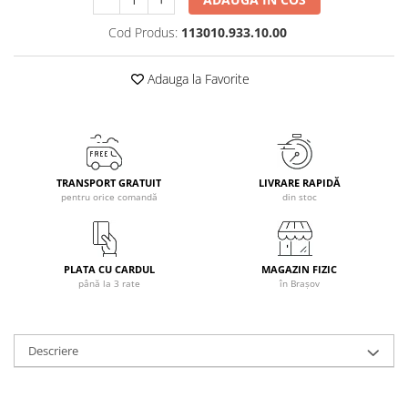
Caciuli
Cod Produs:
113010.933.10.00
Manusi
Sosete
Adauga la Favorite
Copii
Geci ski copii
Pantaloni ski
Bluze
TRANSPORT GRATUIT
LIVRARE RAPIDĂ
Manusi
pentru orice comandă
din stoc
Caciuli
Sosete
Casti
PLATA CU CARDUL
MAGAZIN FIZIC
Ochelari
până la 3 rate
în Brașov
Bete ski
Spring Collection-Rossignol
Descriere
Incaltaminte
Barbati
Femei