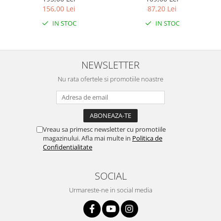
Emerald
156,00 Lei
87,20 Lei
IN STOC
IN STOC
NEWSLETTER
Nu rata ofertele si promotiile noastre
Vreau sa primesc newsletter cu promotiile
magazinului. Afla mai multe in
Politica de
Confidentialitate
SOCIAL
Urmareste-ne in social media