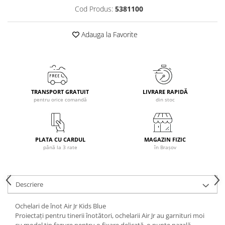
Cod Produs:
5381100
Caciuli
Manusi
Adauga la Favorite
Sosete
Copii
Geci ski copii
Pantaloni ski
Bluze
TRANSPORT GRATUIT
LIVRARE RAPIDĂ
pentru orice comandă
din stoc
Manusi
Caciuli
Sosete
PLATA CU CARDUL
MAGAZIN FIZIC
Casti
până la 3 rate
în Brașov
Ochelari
Bete ski
Spring Collection-Rossignol
Descriere
Incaltaminte
Ochelari de înot Air Jr Kids Blue
Barbati
Proiectați pentru tinerii înotători, ochelarii Air Jr au garnituri moi
Femei