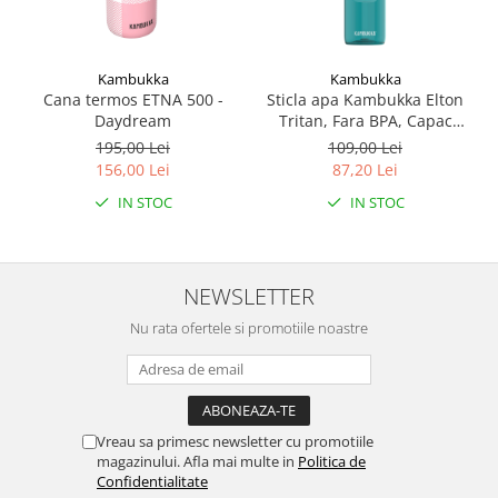
Kambukka
Kambukka
Cana termos ETNA 500 -
Sticla apa Kambukka Elton
Daydream
Tritan, Fara BPA, Capac
Snapclean® 3in1, 750 ml
195,00 Lei
109,00 Lei
Emerald
156,00 Lei
87,20 Lei
IN STOC
IN STOC
NEWSLETTER
Nu rata ofertele si promotiile noastre
Vreau sa primesc newsletter cu promotiile
magazinului. Afla mai multe in
Politica de
Confidentialitate