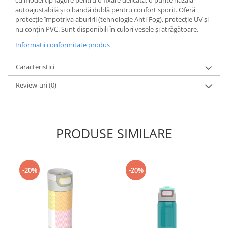
cu model tip fagure pentru o fixare delicată, o punte nazală
autoajustabilă și o bandă dublă pentru confort sporit. Oferă
Accesorii
protecție împotriva aburirii (tehnologie Anti-Fog), protecție UV și
Bike
nu conțin PVC. Sunt disponibili în culori vesele și atrăgătoare.
Informatii conformitate produs
Caracteristici
Review-uri
(0)
PRODUSE SIMILARE
-20%
-20%