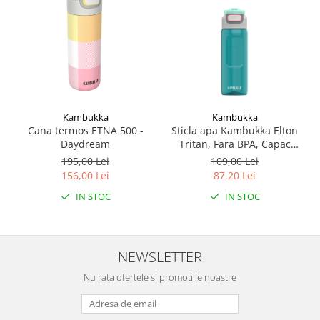
Kambukka
Kambukka
Cana termos ETNA 500 -
Sticla apa Kambukka Elton
Daydream
Tritan, Fara BPA, Capac
Snapclean® 3in1, 750 ml
195,00 Lei
109,00 Lei
Emerald
156,00 Lei
87,20 Lei
IN STOC
IN STOC
NEWSLETTER
Nu rata ofertele si promotiile noastre