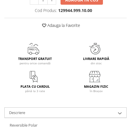
Caciuli
Cod Produs:
129944.999.10.00
Manusi
Sosete
Adauga la Favorite
Copii
Geci ski copii
Pantaloni ski
Bluze
TRANSPORT GRATUIT
LIVRARE RAPIDĂ
Manusi
pentru orice comandă
din stoc
Caciuli
Sosete
Casti
PLATA CU CARDUL
MAGAZIN FIZIC
Ochelari
până la 3 rate
în Brașov
Bete ski
Spring Collection-Rossignol
Descriere
Incaltaminte
Barbati
Reversible Polar
Femei