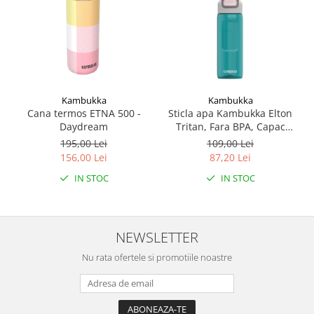
Kambukka
Kambukka
Cana termos ETNA 500 -
Sticla apa Kambukka Elton
Daydream
Tritan, Fara BPA, Capac
Snapclean® 3in1, 750 ml
195,00 Lei
109,00 Lei
Emerald
156,00 Lei
87,20 Lei
IN STOC
IN STOC
NEWSLETTER
Nu rata ofertele si promotiile noastre