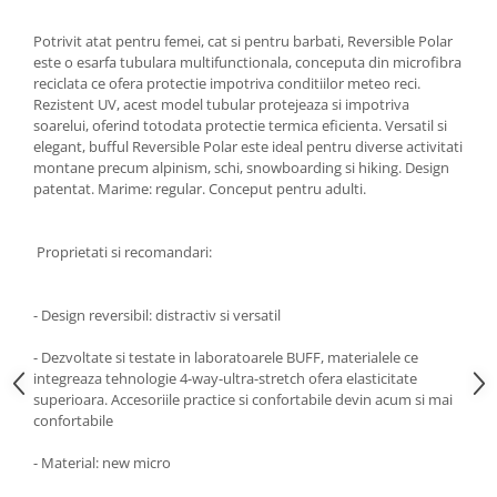
Accesorii
Potrivit atat pentru femei, cat si pentru barbati, Reversible Polar
Bike
este o esarfa tubulara multifunctionala, conceputa din microfibra
reciclata ce ofera protectie impotriva conditiilor meteo reci.
Rezistent UV, acest model tubular protejeaza si impotriva
soarelui, oferind totodata protectie termica eficienta. Versatil si
elegant, bufful Reversible Polar este ideal pentru diverse activitati
montane precum alpinism, schi, snowboarding si hiking. Design
patentat. Marime: regular. Conceput pentru adulti.
Proprietati si recomandari:
- Design reversibil: distractiv si versatil
- Dezvoltate si testate in laboratoarele BUFF, materialele ce
integreaza tehnologie 4-way-ultra-stretch ofera elasticitate
superioara. Accesoriile practice si confortabile devin acum si mai
confortabile
- Material: new micro