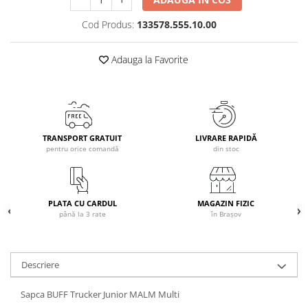
Caciuli
Cod Produs:
133578.555.10.00
Manusi
Sosete
Adauga la Favorite
Copii
Geci ski copii
Pantaloni ski
Bluze
TRANSPORT GRATUIT
LIVRARE RAPIDĂ
Manusi
pentru orice comandă
din stoc
Caciuli
Sosete
Casti
PLATA CU CARDUL
MAGAZIN FIZIC
Ochelari
până la 3 rate
în Brașov
Bete ski
Spring Collection-Rossignol
Descriere
Incaltaminte
Barbati
Sapca BUFF Trucker Junior MALM Multi
Femei