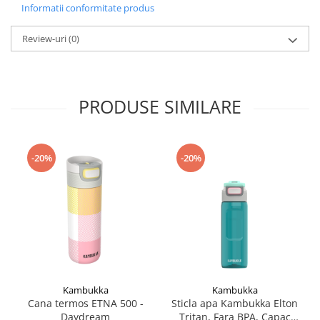
Informatii conformitate produs
Accesorii
Bike
Review-uri
(0)
PRODUSE SIMILARE
-20%
-20%
Kambukka
Kambukka
Cana termos ETNA 500 -
Sticla apa Kambukka Elton
Daydream
Tritan, Fara BPA, Capac