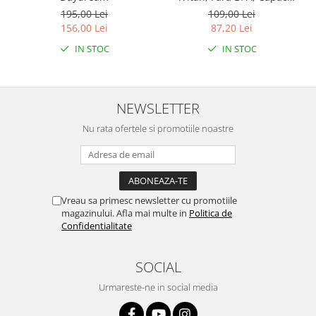
Snapclean® 3in1, 750 ml
195,00 Lei
109,00 Lei
Emerald
156,00 Lei
87,20 Lei
IN STOC
IN STOC
NEWSLETTER
Nu rata ofertele si promotiile noastre
Vreau sa primesc newsletter cu promotiile
magazinului. Afla mai multe in
Politica de
Confidentialitate
SOCIAL
Urmareste-ne in social media