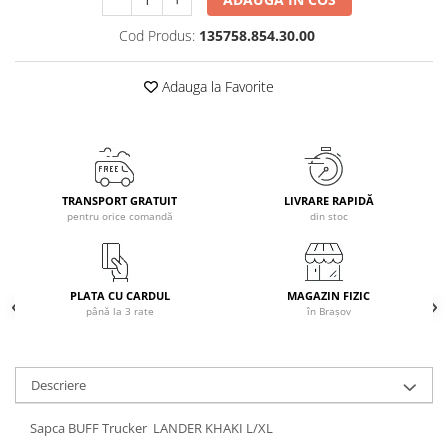
Caciuli
Cod Produs:
135758.854.30.00
Manusi
Sosete
Adauga la Favorite
Copii
Geci ski copii
Pantaloni ski
Bluze
TRANSPORT GRATUIT
LIVRARE RAPIDĂ
Manusi
pentru orice comandă
din stoc
Caciuli
Sosete
Casti
PLATA CU CARDUL
MAGAZIN FIZIC
Ochelari
până la 3 rate
în Brașov
Bete ski
Spring Collection-Rossignol
Descriere
Incaltaminte
Barbati
Sapca BUFF Trucker LANDER KHAKI L/XL
Femei