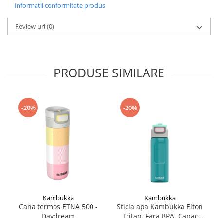
Informatii conformitate produs
Accesorii
Bike
Review-uri
(0)
PRODUSE SIMILARE
-20%
-20%
Kambukka
Kambukka
Cana termos ETNA 500 -
Sticla apa Kambukka Elton
Daydream
Tritan, Fara BPA, Capac