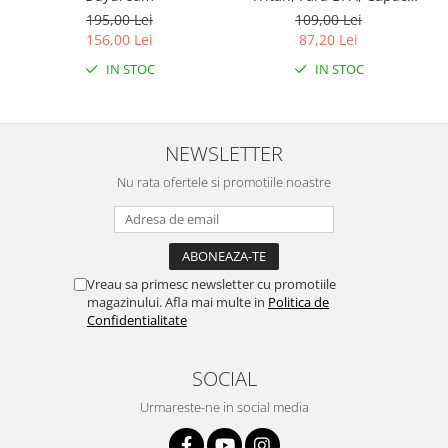
Snapclean® 3in1, 750 ml
195,00 Lei
109,00 Lei
Emerald
156,00 Lei
87,20 Lei
IN STOC
IN STOC
NEWSLETTER
Nu rata ofertele si promotiile noastre
Vreau sa primesc newsletter cu promotiile
magazinului. Afla mai multe in
Politica de
Confidentialitate
SOCIAL
Urmareste-ne in social media