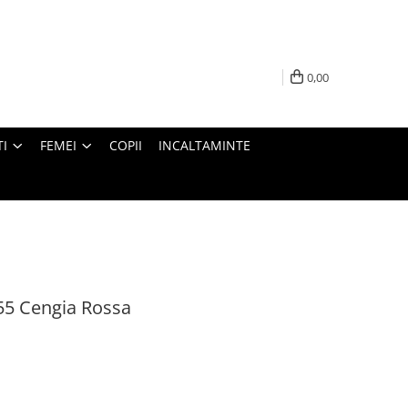
0,00
I
FEMEI
COPII
INCALTAMINTE
55 Cengia Rossa