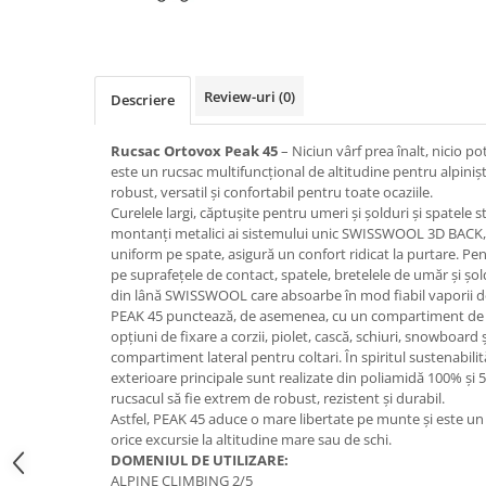
Caciuli
Manusi
Sosete
Review-uri
(0)
Descriere
Copii
Geci ski copii
Rucsac Ortovox Peak 45
– Niciun vârf prea înalt, nicio p
Pantaloni ski
este un rucsac multifuncțional de altitudine pentru alpinișt
robust, versatil și confortabil pentru toate ocaziile.
Bluze
Curelele largi, căptușite pentru umeri și șolduri și spatele st
Manusi
montanți metalici ai sistemului unic SWISSWOOL 3D BACK, c
Caciuli
uniform pe spate, asigură un confort ridicat la purtare. Pe
pe suprafețele de contact, spatele, bretelele de umăr și șol
Sosete
din lână SWISSWOOL care absoarbe în mod fiabil vaporii de
Casti
PEAK 45 punctează, de asemenea, cu un compartiment de 
opțiuni de fixare a corzii, piolet, cască, schiuri, snowboard
Ochelari
compartiment lateral pentru coltari. În spiritul sustenabilit
Bete ski
exterioare principale sunt realizate din poliamidă 100% și 5
Spring Collection-Rossignol
rucsacul să fie extrem de robust, rezistent și durabil.
Astfel, PEAK 45 aduce o mare libertate pe munte și este 
Incaltaminte
orice excursie la altitudine mare sau de schi.
Barbati
DOMENIUL DE UTILIZARE:
ALPINE CLIMBING 2/5
Femei