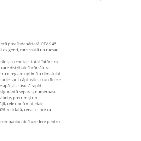
otecă prea îndepărtată: PEAK 45
ii exigenți, care caută un rucsac
râns, cu contact total, întărit cu
are distribuie încărcătura
ntru o reglare optimă a climatului
durile sunt căptușite cu un fleece
 apă și se usucă rapid.
siguranță separat, numeroase
 și bețe, precum și un
ății, cele două materiale
0% reciclată, ceea ce face ca
un companion de încredere pentru