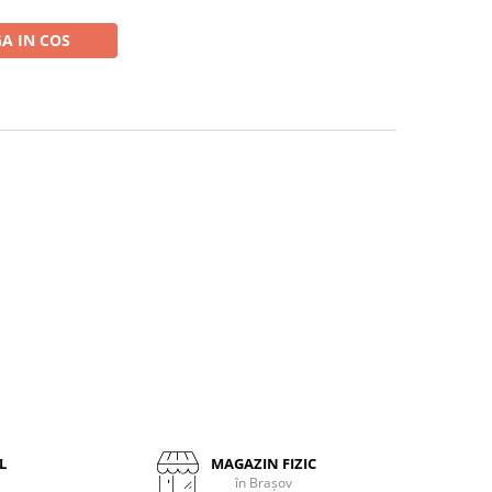
A IN COS
L
MAGAZIN FIZIC
în Brașov