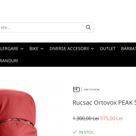
ALERGARE
BIKE
DIVERSE ACCESORII
OUTLET
BARBAT
RANDURI
Rucsac Ortovox PEAK 
1.300,00 Lei
975,00 Lei
IN STOC