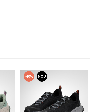
-40%
NOU
-40%