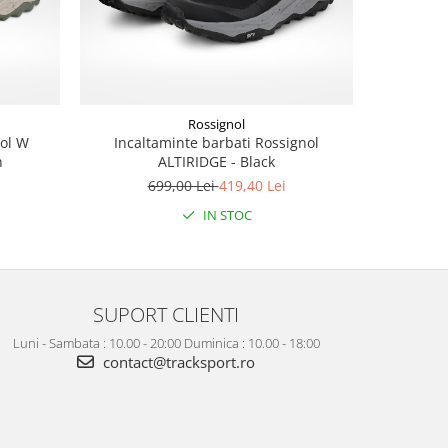
Rossignol
ol W
Incaltaminte barbati Rossignol
Tric
n
ALTIRIDGE - Black
SUPERNATU
Bl
699,00 Lei
419,40 Lei
3
IN STOC
SUPORT CLIENTI
Luni - Sambata : 10.00 - 20:00 Duminica : 10.00 - 18:00
contact@tracksport.ro