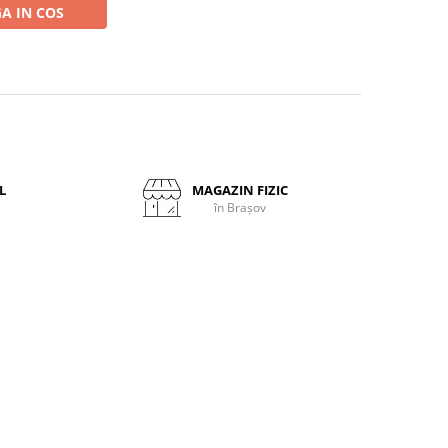
A IN COS
L
MAGAZIN FIZIC
în Brașov