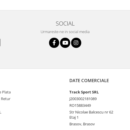
SOCIAL
Urmareste-ne in social media
DATE COMERCIALE
 Plata
Track Sport SRL
e Retur
J2003002181089
RO15883449
L
Str Nicolae Balcescu nr 62
Etaj 1
Brasov, Brasov