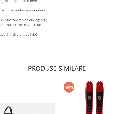
 și fixare sau deschidere
vârful clăparului spre montura
le (eliberare rapidă din legături)
rile (nu este necesar nici un
sigură, indiferent de talpă
PRODUSE SIMILARE
-50%