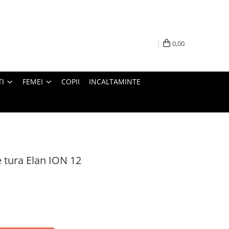
0,00
I
FEMEI
COPII
INCALTAMINTE
e tura Elan ION 12