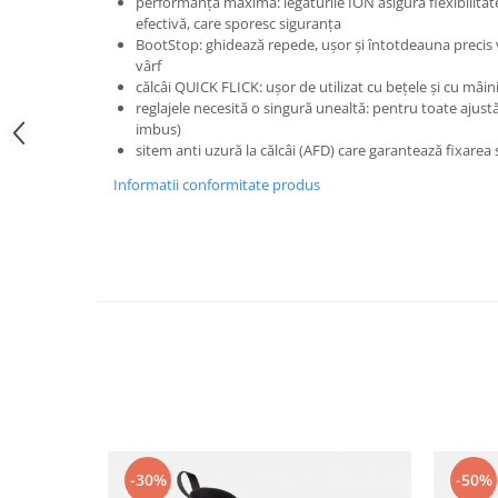
performanță maximă: legăturile ION asigură flexibilitate
Caciuli
efectivă, care sporesc siguranța
BootStop: ghidează repede, ușor și întotdeauna precis 
Manusi
vârf
Sosete
călcâi QUICK FLICK: ușor de utilizat cu bețele și cu mâini
reglajele necesită o singură unealtă: pentru toate ajustă
Copii
imbus)
Geci ski copii
sitem anti uzură la călcâi (AFD) care garantează fixarea 
Pantaloni ski
Informatii conformitate produs
Bluze
Manusi
Caciuli
Sosete
Casti
Ochelari
Bete ski
Spring Collection-Rossignol
Incaltaminte
Barbati
-30%
-50%
Femei