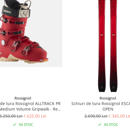
Rossignol
Rossignol
 de tura Rossignol ALLTRACK PR
Schiuri de tura Rossignol ES
 Medium Volume Gripwalk - Red
OPEN
Clay
3.250,00 Lei
1.625,00 Lei
2.690,00 Lei
1.345,00 Le
IN STOC
IN STOC