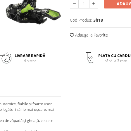
ADAUG
Cod Produs:
3h18
Adauga la Favorite
LIVRARE RAPIDĂ
PLATA CU CARDU
din stoc
până la 3 rate
uternice, fiabile și foarte ușor
te legături să fie mai ușoare, mai
ea de zăpadă și gheață, ceea ce