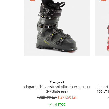
Accesorii
Bike
Rossignol
Clapari Schi Rossignol Alltrack Pro RTL Lt
Clapari
Gw-Slate grey
130 LT
1.825,00 Lei
1.277,50 Lei
IN STOC