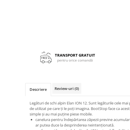
Rucsacuri
Fuste
Barbati
Șosete
Geci ski
Incaltaminte
Pantaloni ski
Mid Layere
Jachete
Tricouri
TRANSPORT GRATUIT
Caciuli
pentru orice comandă
Manusi
Sosete
Femei
Review-uri
(0)
Descriere
Geci ski
Incaltaminte
Legături de schi alpin Elan ION 12. Sunt legăturile cele mai p
Pantaloni ski
de utilizat pe care ți le poți imagina. BootStop face ca aces
Mid Layere
simple și au mai puține piese mobile.
canelura pentru îndepărtarea zăpezii previne acumular
Jachete
ar putea duce la desprinderea neintenționată.
Tricouri