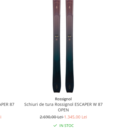
-50%
Rossignol
CAPER 87
Schiuri de tura Rossignol ESCAPER W 87
Schiuri d
OPEN
2.
i
2.690,00 Lei
1.345,00 Lei
IN STOC