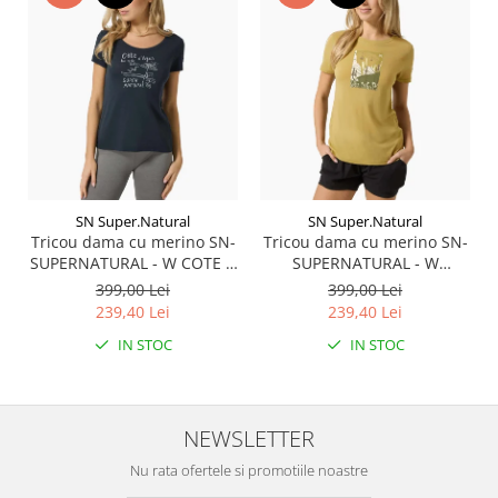
SN Super.Natural
SN Super.Natural
Tricou dama cu merino SN-
Tricou dama cu merino SN-
SUPERNATURAL - W COTE D
SUPERNATURAL - W
AZUR TEE - Blueberry/White
SUMMER GONDOLA TEE -
399,00 Lei
399,00 Lei
Stone
Sahara/Various
239,40 Lei
239,40 Lei
IN STOC
IN STOC
NEWSLETTER
Nu rata ofertele si promotiile noastre