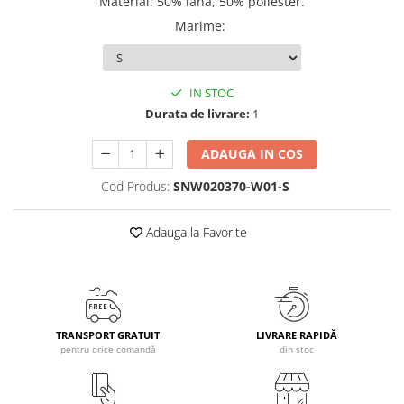
Material: 50% lână, 50% poliester.
Caciuli
Marime
:
Manusi
Sosete
Copii
IN STOC
Durata de livrare:
1
Geci ski copii
Pantaloni ski
ADAUGA IN COS
Bluze
Cod Produs:
SNW020370-W01-S
Manusi
Caciuli
Adauga la Favorite
Sosete
Casti
Ochelari
Bete ski
Spring Collection-Rossignol
TRANSPORT GRATUIT
LIVRARE RAPIDĂ
pentru orice comandă
din stoc
Incaltaminte
Barbati
Femei