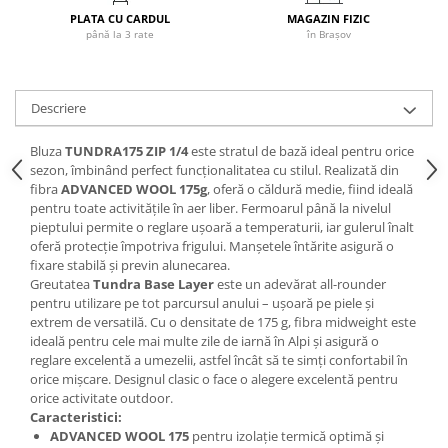
PLATA CU CARDUL
MAGAZIN FIZIC
Accesorii
până la 3 rate
în Brașov
Bike
Descriere
Bluza
TUNDRA175 ZIP 1/4
este stratul de bază ideal pentru orice
sezon, îmbinând perfect funcționalitatea cu stilul. Realizată din
fibra
ADVANCED WOOL 175g
, oferă o căldură medie, fiind ideală
pentru toate activitățile în aer liber. Fermoarul până la nivelul
pieptului permite o reglare ușoară a temperaturii, iar gulerul înalt
oferă protecție împotriva frigului. Manșetele întărite asigură o
fixare stabilă și previn alunecarea.
Greutatea
Tundra Base Layer
este un adevărat all-rounder
pentru utilizare pe tot parcursul anului – ușoară pe piele și
extrem de versatilă. Cu o densitate de 175 g, fibra midweight este
ideală pentru cele mai multe zile de iarnă în Alpi și asigură o
reglare excelentă a umezelii, astfel încât să te simți confortabil în
orice mișcare. Designul clasic o face o alegere excelentă pentru
orice activitate outdoor.
Caracteristici:
ADVANCED WOOL 175
pentru izolație termică optimă și