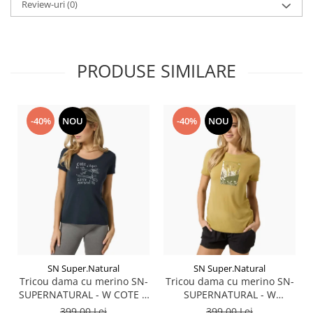
Review-uri
(0)
PRODUSE SIMILARE
-40%
NOU
-40%
NOU
SN Super.Natural
SN Super.Natural
Tricou dama cu merino SN-
Tricou dama cu merino SN-
SUPERNATURAL - W COTE D
SUPERNATURAL - W
AZUR TEE - Blueberry/White
SUMMER GONDOLA TEE -
399,00 Lei
399,00 Lei