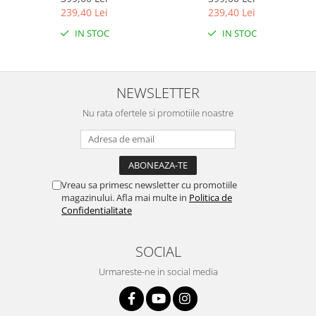
Stone
Sahara/Various
239,40 Lei
239,40 Lei
IN STOC
IN STOC
NEWSLETTER
Nu rata ofertele si promotiile noastre
Vreau sa primesc newsletter cu promotiile
magazinului. Afla mai multe in
Politica de
Confidentialitate
SOCIAL
Urmareste-ne in social media