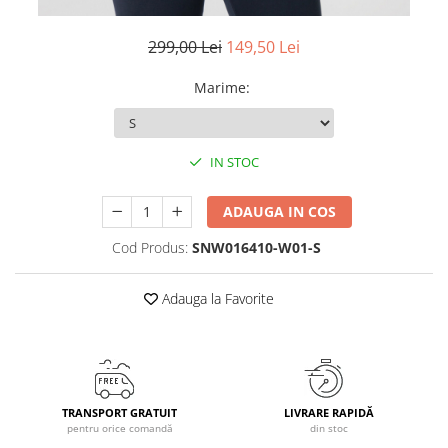
Caciuli
299,00 Lei
149,50 Lei
Manusi
Sosete
Marime
:
Copii
Geci ski copii
Pantaloni ski
IN STOC
Bluze
Manusi
ADAUGA IN COS
Caciuli
Cod Produs:
SNW016410-W01-S
Sosete
Casti
Adauga la Favorite
Ochelari
Bete ski
Spring Collection-Rossignol
Incaltaminte
TRANSPORT GRATUIT
LIVRARE RAPIDĂ
Barbati
pentru orice comandă
din stoc
Femei