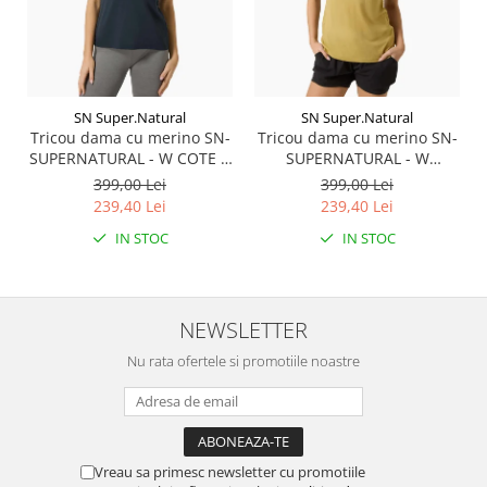
SN Super.Natural
SN Super.Natural
Tricou dama cu merino SN-
Tricou dama cu merino SN-
SUPERNATURAL - W COTE D
SUPERNATURAL - W
AZUR TEE - Blueberry/White
SUMMER GONDOLA TEE -
399,00 Lei
399,00 Lei
Stone
Sahara/Various
239,40 Lei
239,40 Lei
IN STOC
IN STOC
NEWSLETTER
Nu rata ofertele si promotiile noastre
Vreau sa primesc newsletter cu promotiile