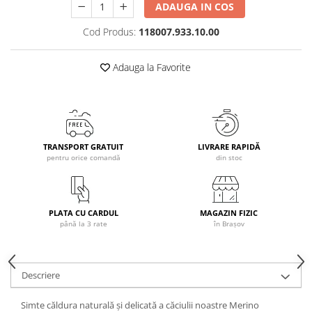
ADAUGA IN COS
Caciuli
Cod Produs:
118007.933.10.00
Manusi
Sosete
Adauga la Favorite
Copii
Geci ski copii
Pantaloni ski
Bluze
Manusi
TRANSPORT GRATUIT
LIVRARE RAPIDĂ
pentru orice comandă
din stoc
Caciuli
Sosete
Casti
PLATA CU CARDUL
MAGAZIN FIZIC
Ochelari
până la 3 rate
în Brașov
Bete ski
Spring Collection-Rossignol
Incaltaminte
Descriere
Barbati
Simte căldura naturală și delicată a căciulii noastre Merino
Femei