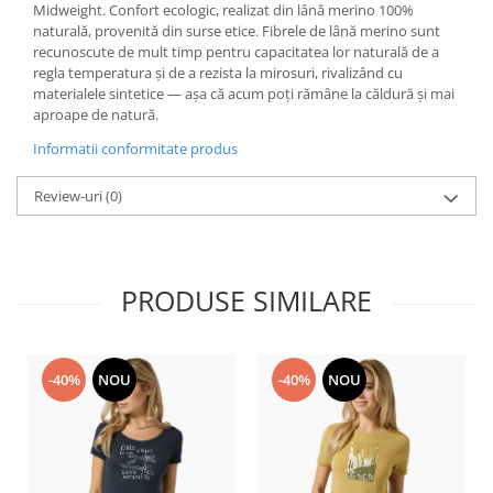
Midweight. Confort ecologic, realizat din lână merino 100%
Accesorii
naturală, provenită din surse etice. Fibrele de lână merino sunt
recunoscute de mult timp pentru capacitatea lor naturală de a
Bike
regla temperatura și de a rezista la mirosuri, rivalizând cu
materialele sintetice — așa că acum poți rămâne la căldură și mai
aproape de natură.
Informatii conformitate produs
Review-uri
(0)
PRODUSE SIMILARE
-40%
NOU
-40%
NOU